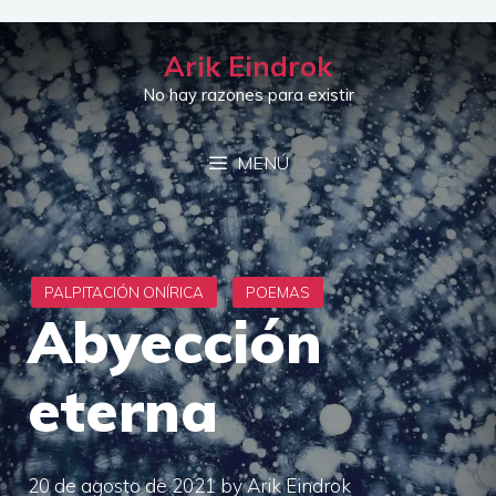
Saltar
al
Arik Eindrok
contenido
No hay razones para existir
MENÚ
Abyección
eterna
20 de agosto de 2021
by
Arik Eindrok