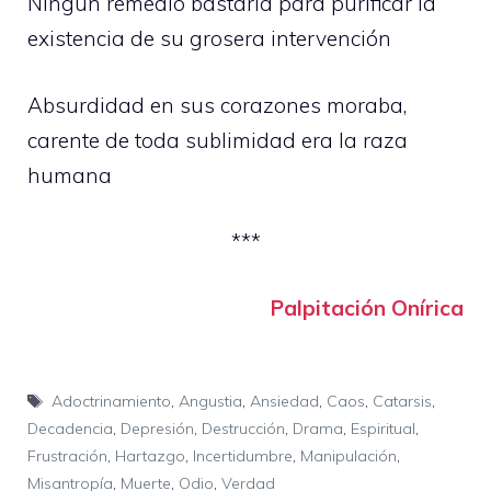
Ningún remedio bastaría para purificar la
existencia de su grosera intervención
Absurdidad en sus corazones moraba,
carente de toda sublimidad era la raza
humana
***
Palpitación Onírica
Etiquetas
Adoctrinamiento
,
Angustia
,
Ansiedad
,
Caos
,
Catarsis
,
Decadencia
,
Depresión
,
Destrucción
,
Drama
,
Espiritual
,
Frustración
,
Hartazgo
,
Incertidumbre
,
Manipulación
,
Misantropía
,
Muerte
,
Odio
,
Verdad