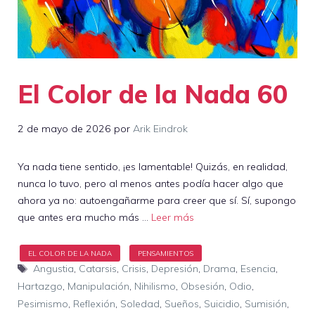
El Color de la Nada 60
2 de mayo de 2026
por
Arik Eindrok
Ya nada tiene sentido, ¡es lamentable! Quizás, en realidad,
nunca lo tuvo, pero al menos antes podía hacer algo que
ahora ya no: autoengañarme para creer que sí. Sí, supongo
que antes era mucho más …
Leer más
Etiquetas
Angustia
,
Catarsis
,
Crisis
,
Depresión
,
Drama
,
Esencia
,
Hartazgo
,
Manipulación
,
Nihilismo
,
Obsesión
,
Odio
,
Pesimismo
,
Reflexión
,
Soledad
,
Sueños
,
Suicidio
,
Sumisión
,