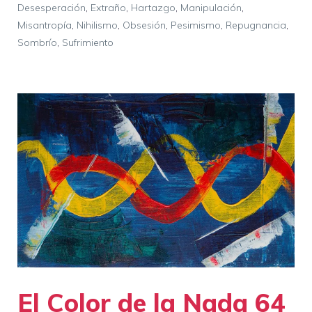
Desesperación
,
Extraño
,
Hartazgo
,
Manipulación
,
Misantropía
,
Nihilismo
,
Obsesión
,
Pesimismo
,
Repugnancia
,
Sombrío
,
Sufrimiento
El Color de la Nada 64