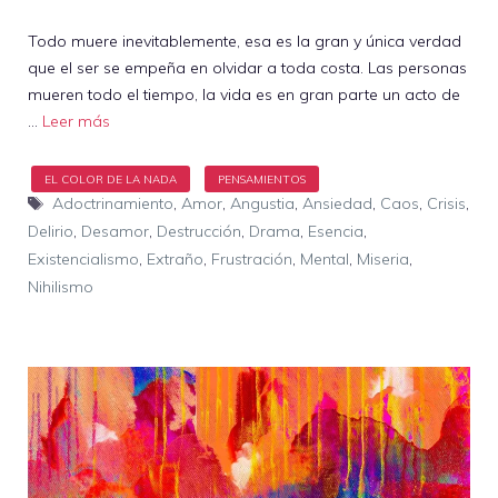
Todo muere inevitablemente, esa es la gran y única verdad
que el ser se empeña en olvidar a toda costa. Las personas
mueren todo el tiempo, la vida es en gran parte un acto de
…
Leer más
Etiquetas
Adoctrinamiento
,
Amor
,
Angustia
,
Ansiedad
,
Caos
,
Crisis
,
Delirio
,
Desamor
,
Destrucción
,
Drama
,
Esencia
,
Existencialismo
,
Extraño
,
Frustración
,
Mental
,
Miseria
,
Nihilismo