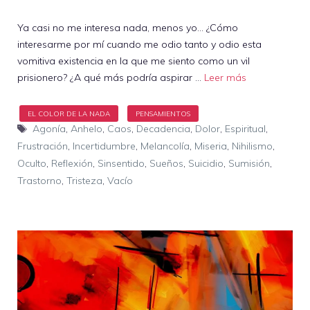
Ya casi no me interesa nada, menos yo… ¿Cómo
interesarme por mí cuando me odio tanto y odio esta
vomitiva existencia en la que me siento como un vil
prisionero? ¿A qué más podría aspirar …
Leer más
Etiquetas
Agonía
,
Anhelo
,
Caos
,
Decadencia
,
Dolor
,
Espiritual
,
Frustración
,
Incertidumbre
,
Melancolía
,
Miseria
,
Nihilismo
,
Oculto
,
Reflexión
,
Sinsentido
,
Sueños
,
Suicidio
,
Sumisión
,
Trastorno
,
Tristeza
,
Vacío