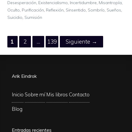
Desesperación
,
Existencialismo
,
Incertidumbre
,
Misantropía
,
Oculto
,
Purificación
,
Reflexión
,
Sinsentido
,
Sombrío
,
Sueños
,
Suicidio
,
Sumisión
Página
Página
Página
1
2
…
139
Siguiente
→
Arik Eindrok
Inicio
Sobre mí
Mis libros
Contacto
Blog
Entradas recientes