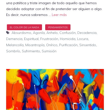
una patética y triste imagen de todo aquello que hemos
decidido adoptar con el fin de pretender ser alguien o algo.
Es decir, nunca sabremos …
Leer más
Etiquetas
Absurdismo
,
Agonía
,
Anhelo
,
Confusión
,
Decadencia
,
Demencia
,
Espiritual
,
Frustración
,
Homicida
,
Locura
,
Melancolía
,
Misantropía
,
Onírico
,
Purificación
,
Sinsentido
,
Sombrío
,
Sufrimiento
,
Sumisión