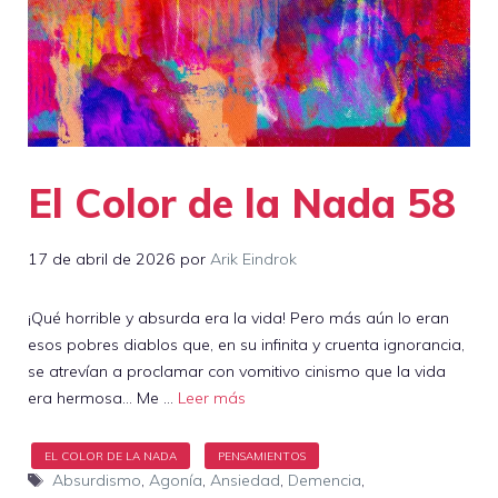
El Color de la Nada 58
17 de abril de 2026
por
Arik Eindrok
¡Qué horrible y absurda era la vida! Pero más aún lo eran
esos pobres diablos que, en su infinita y cruenta ignorancia,
se atrevían a proclamar con vomitivo cinismo que la vida
era hermosa… Me …
Leer más
Etiquetas
Absurdismo
,
Agonía
,
Ansiedad
,
Demencia
,