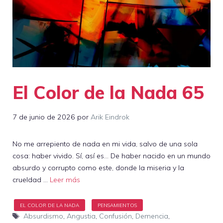
El Color de la Nada 65
7 de junio de 2026
por
Arik Eindrok
No me arrepiento de nada en mi vida, salvo de una sola
cosa: haber vivido. Sí, así es… De haber nacido en un mundo
absurdo y corrupto como este, donde la miseria y la
crueldad …
Leer más
Etiquetas
Absurdismo
,
Angustia
,
Confusión
,
Demencia
,