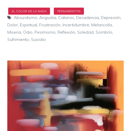
Etiquetas
Absurdismo
,
Angustia
,
Catarsis
,
Decadencia
,
Depresión
,
Dolor
,
Espiritual
,
Frustración
,
Incertidumbre
,
Melancolía
,
Miseria
,
Odio
,
Pesimismo
,
Reflexión
,
Soledad
,
Sombrío
,
Sufrimiento
,
Suicidio