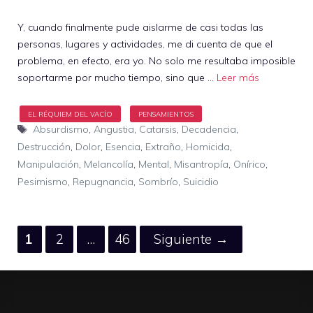
Y, cuando finalmente pude aislarme de casi todas las
personas, lugares y actividades, me di cuenta de que el
problema, en efecto, era yo. No solo me resultaba imposible
soportarme por mucho tiempo, sino que …
Leer más
Etiquetas
Absurdismo
,
Angustia
,
Catarsis
,
Decadencia
,
Destrucción
,
Dolor
,
Esencia
,
Extraño
,
Homicida
,
Manipulación
,
Melancolía
,
Mental
,
Misantropía
,
Onírico
,
Pesimismo
,
Repugnancia
,
Sombrío
,
Suicidio
Página
Página
Página
1
2
…
46
Siguiente
→