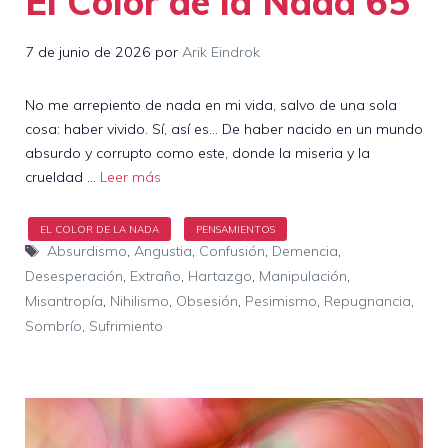
El Color de la Nada 65
7 de junio de 2026
por
Arik Eindrok
No me arrepiento de nada en mi vida, salvo de una sola
cosa: haber vivido. Sí, así es… De haber nacido en un mundo
absurdo y corrupto como este, donde la miseria y la
crueldad …
Leer más
Etiquetas
Absurdismo
,
Angustia
,
Confusión
,
Demencia
,
Desesperación
,
Extraño
,
Hartazgo
,
Manipulación
,
Misantropía
,
Nihilismo
,
Obsesión
,
Pesimismo
,
Repugnancia
,
Sombrío
,
Sufrimiento