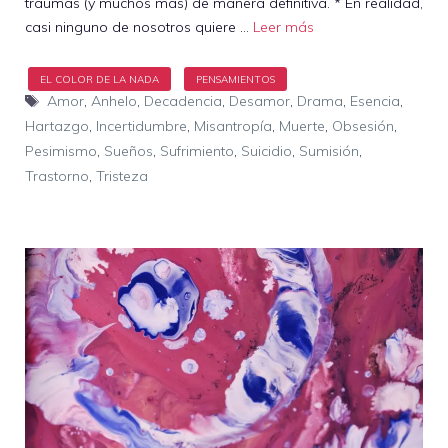
traumas (y muchos más) de manera definitiva. * En realidad,
casi ninguno de nosotros quiere …
Leer más
Etiquetas
Amor
,
Anhelo
,
Decadencia
,
Desamor
,
Drama
,
Esencia
,
Hartazgo
,
Incertidumbre
,
Misantropía
,
Muerte
,
Obsesión
,
Pesimismo
,
Sueños
,
Sufrimiento
,
Suicidio
,
Sumisión
,
Trastorno
,
Tristeza