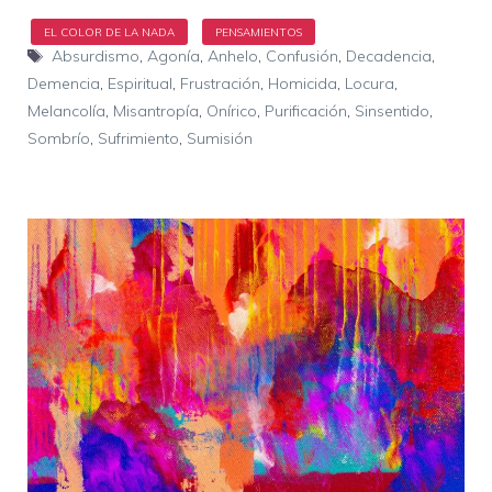
Etiquetas
Absurdismo
,
Agonía
,
Anhelo
,
Confusión
,
Decadencia
,
Demencia
,
Espiritual
,
Frustración
,
Homicida
,
Locura
,
Melancolía
,
Misantropía
,
Onírico
,
Purificación
,
Sinsentido
,
Sombrío
,
Sufrimiento
,
Sumisión