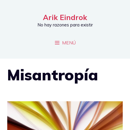
Saltar
al
Arik Eindrok
contenido
No hay razones para existir
MENÚ
Misantropía