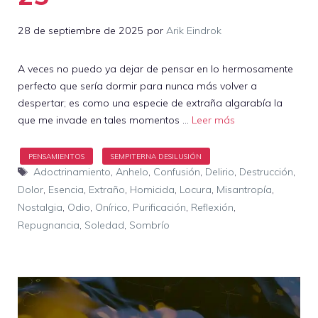
28 de septiembre de 2025
por
Arik Eindrok
A veces no puedo ya dejar de pensar en lo hermosamente
perfecto que sería dormir para nunca más volver a
despertar; es como una especie de extraña algarabía la
que me invade en tales momentos …
Leer más
Etiquetas
Adoctrinamiento
,
Anhelo
,
Confusión
,
Delirio
,
Destrucción
,
Dolor
,
Esencia
,
Extraño
,
Homicida
,
Locura
,
Misantropía
,
Nostalgia
,
Odio
,
Onírico
,
Purificación
,
Reflexión
,
Repugnancia
,
Soledad
,
Sombrío