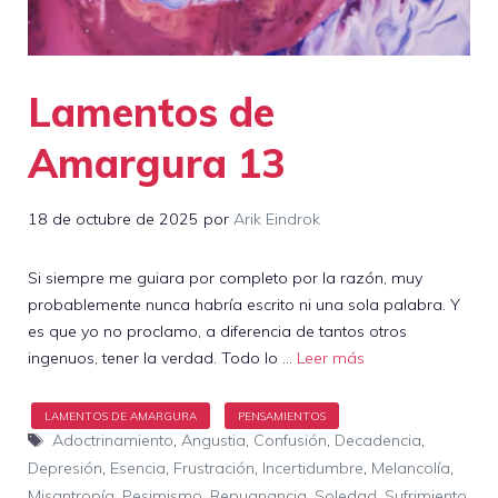
Lamentos de
Amargura 13
18 de octubre de 2025
por
Arik Eindrok
Si siempre me guiara por completo por la razón, muy
probablemente nunca habría escrito ni una sola palabra. Y
es que yo no proclamo, a diferencia de tantos otros
ingenuos, tener la verdad. Todo lo …
Leer más
Etiquetas
Adoctrinamiento
,
Angustia
,
Confusión
,
Decadencia
,
Depresión
,
Esencia
,
Frustración
,
Incertidumbre
,
Melancolía
,
Misantropía
,
Pesimismo
,
Repugnancia
,
Soledad
,
Sufrimiento
,