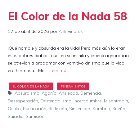
El Color de la Nada 58
17 de abril de 2026
por
Arik Eindrok
¡Qué horrible y absurda era la vida! Pero más aún lo eran
esos pobres diablos que, en su infinita y cruenta ignorancia,
se atrevían a proclamar con vomitivo cinismo que la vida
era hermosa… Me …
Leer más
Etiquetas
Absurdismo
,
Agonía
,
Ansiedad
,
Demencia
,
Desesperación
,
Existencialismo
,
Incertidumbre
,
Misantropía
,
Oculto
,
Purificación
,
Reflexión
,
Sinsentido
,
Sombrío
,
Sueños
,
Suicidio
,
Sumisión