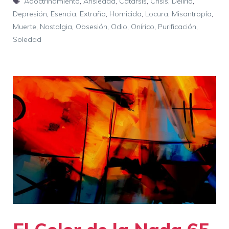
Adoctrinamiento
,
Ansiedad
,
Catarsis
,
Crisis
,
Delirio
,
Depresión
,
Esencia
,
Extraño
,
Homicida
,
Locura
,
Misantropía
,
Muerte
,
Nostalgia
,
Obsesión
,
Odio
,
Onírico
,
Purificación
,
Soledad