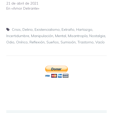
21 de abril de 2021
En «Amor Delirante»
Etiquetas
Crisis
,
Delirio
,
Existencialismo
,
Extraño
,
Hartazgo
,
Incertidumbre
,
Manipulación
,
Mental
,
Misantropía
,
Nostalgia
,
Odio
,
Onírico
,
Reflexión
,
Sueños
,
Sumisión
,
Trastorno
,
Vacío