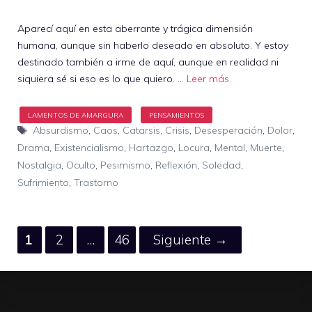
Aparecí aquí en esta aberrante y trágica dimensión
humana, aunque sin haberlo deseado en absoluto. Y estoy
destinado también a irme de aquí, aunque en realidad ni
siquiera sé si eso es lo que quiero. …
Leer más
Etiquetas
Absurdismo
,
Caos
,
Catarsis
,
Crisis
,
Desesperación
,
Dolor
,
Drama
,
Existencialismo
,
Hartazgo
,
Locura
,
Mental
,
Muerte
,
Nostalgia
,
Oculto
,
Pesimismo
,
Reflexión
,
Soledad
,
Sufrimiento
,
Trastorno
Página
Página
Página
1
2
…
46
Siguiente
→