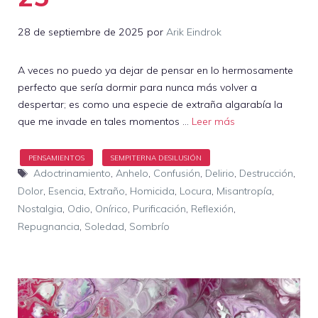
28 de septiembre de 2025
por
Arik Eindrok
A veces no puedo ya dejar de pensar en lo hermosamente
perfecto que sería dormir para nunca más volver a
despertar; es como una especie de extraña algarabía la
que me invade en tales momentos …
Leer más
Etiquetas
Adoctrinamiento
,
Anhelo
,
Confusión
,
Delirio
,
Destrucción
,
Dolor
,
Esencia
,
Extraño
,
Homicida
,
Locura
,
Misantropía
,
Nostalgia
,
Odio
,
Onírico
,
Purificación
,
Reflexión
,
Repugnancia
,
Soledad
,
Sombrío