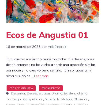
Ecos de Angustia 01
16 de marzo de 2026
por
Arik Eindrok
En tu cuerpo nacieron y murieron todos mis deseos, pues
desde entonces no he vuelto a sentir una atracción similar
por nadie y no creo volver a sentirla. Tú inspirabas a mi
alma, tus labios …
Leer más
Etiquetas
Desamor
,
Desesperación
,
Drama
,
Existencialismo
,
Hartazgo
,
Manipulación
,
Muerte
,
Nostalgia
,
Obsesión
,
Oculto
,
Odio
,
Purificación
,
Sombrío
,
Suicidio
,
Sumisión
,