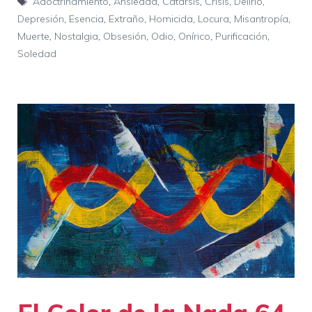
Adoctrinamiento
,
Ansiedad
,
Catarsis
,
Crisis
,
Delirio
,
Depresión
,
Esencia
,
Extraño
,
Homicida
,
Locura
,
Misantropía
,
Muerte
,
Nostalgia
,
Obsesión
,
Odio
,
Onírico
,
Purificación
,
Soledad