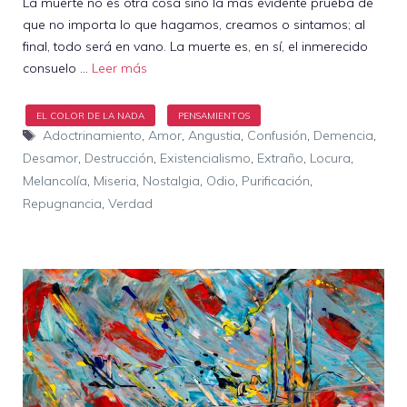
La muerte no es otra cosa sino la más evidente prueba de
que no importa lo que hagamos, creamos o sintamos; al
final, todo será en vano. La muerte es, en sí, el inmerecido
consuelo …
Leer más
Etiquetas
Adoctrinamiento
,
Amor
,
Angustia
,
Confusión
,
Demencia
,
Desamor
,
Destrucción
,
Existencialismo
,
Extraño
,
Locura
,
Melancolía
,
Miseria
,
Nostalgia
,
Odio
,
Purificación
,
Repugnancia
,
Verdad