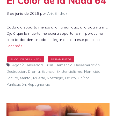
El Color de la Nada 64
6 de junio de 2026
por
Arik Eindrok
Cada día soporto menos a la humanidad, a la vida y a mí…
Ojalá que la muerte me quiera soportar a mí, porque no
creo tardar demasiado en llegar a ella a este paso. Lo …
Leer más
Etiquetas
Agonía
,
Ansiedad
,
Crisis
,
Demencia
,
Desesperación
,
Destrucción
,
Drama
,
Esencia
,
Existencialismo
,
Homicida
,
Locura
,
Mental
,
Muerte
,
Nostalgia
,
Oculto
,
Onírico
,
Purificación
,
Repugnancia