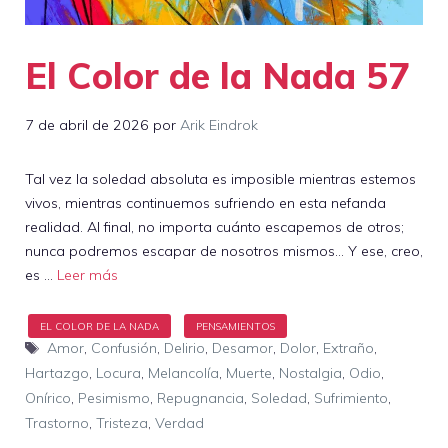
El Color de la Nada 57
7 de abril de 2026
por
Arik Eindrok
Tal vez la soledad absoluta es imposible mientras estemos
vivos, mientras continuemos sufriendo en esta nefanda
realidad. Al final, no importa cuánto escapemos de otros;
nunca podremos escapar de nosotros mismos… Y ese, creo,
es …
Leer más
Etiquetas
Amor
,
Confusión
,
Delirio
,
Desamor
,
Dolor
,
Extraño
,
Hartazgo
,
Locura
,
Melancolía
,
Muerte
,
Nostalgia
,
Odio
,
Onírico
,
Pesimismo
,
Repugnancia
,
Soledad
,
Sufrimiento
,
Trastorno
,
Tristeza
,
Verdad