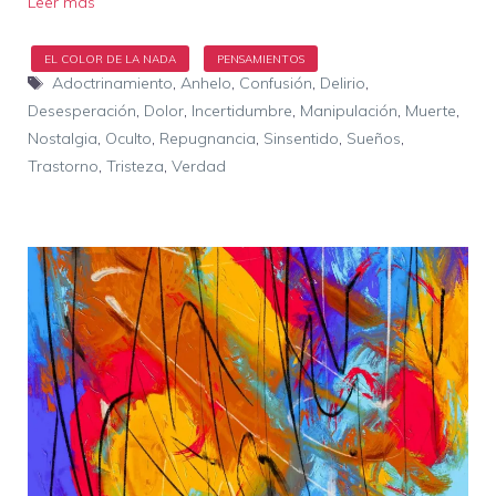
Leer más
Etiquetas
Adoctrinamiento
,
Anhelo
,
Confusión
,
Delirio
,
Desesperación
,
Dolor
,
Incertidumbre
,
Manipulación
,
Muerte
,
Nostalgia
,
Oculto
,
Repugnancia
,
Sinsentido
,
Sueños
,
Trastorno
,
Tristeza
,
Verdad