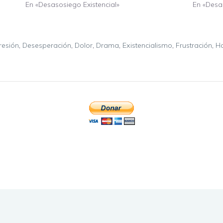
En «Desasosiego Existencial»
En «Desas
resión
,
Desesperación
,
Dolor
,
Drama
,
Existencialismo
,
Frustración
,
H