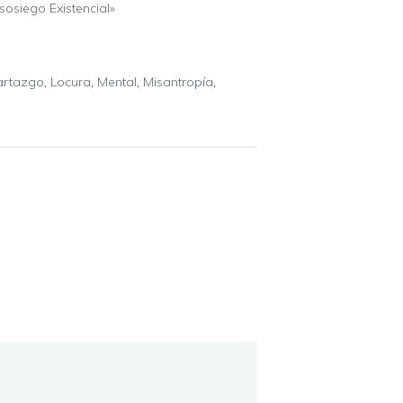
osiego Existencial»
artazgo
,
Locura
,
Mental
,
Misantropía
,