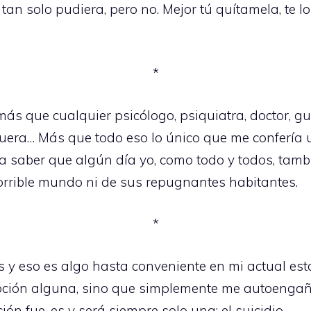
i tan solo pudiera, pero no. Mejor tú quítamela, te l
*
ás que cualquier psicólogo, psiquiatra, doctor, gurú
e fuera… Más que todo eso lo único que me confería
ra saber que algún día yo, como todo y todos, tam
orrible mundo ni de sus repugnantes habitantes.
*
 y eso es algo hasta conveniente en mi actual es
opción alguna, sino que simplemente me autoengañé
ón fue, es y será siempre solo una: el suicidio.