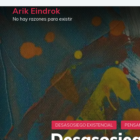
Saltar
Arik Eindrok
al
No hay razones para existir
contenido
Desasosieg