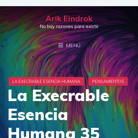
Saltar
al
Arik Eindrok
contenido
No hay razones para existir
MENÚ
La Execrable
Esencia
Humana 35