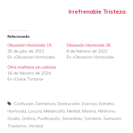
Irrefrenable Tristeza
Relacionado
Obsesión Homicida 15
Obsesión Homicida 26
25 de julio de 2021
8 de febrero de 2022
En «Obsesion Homicida»
En «Obsesion Homicida»
Otra mañana sin colores
16 de febrero de 2024
En «Dulce Tortura»
Etiquetas
Confusión
,
Demencia
,
Destrucción
,
Esencia
,
Extraño
,
Homicida
,
Locura
,
Melancolía
,
Mental
,
Miseria
,
Nihilismo
,
Oculto
,
Onírico
,
Purificación
,
Sinsentido
,
Sombrío
,
Sumisión
,
Trastorno
,
Verdad