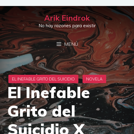
Saltar
al
Arik Eindrok
contenido
No hay razones para existir
MENÚ
El Inefable
Grito del
Suicidio X