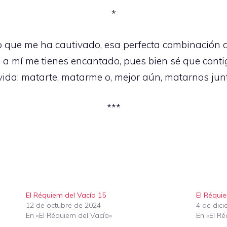
*
o que me ha cautivado, esa perfecta combinación d
ro a mí me tienes encantado, pues bien sé que cont
vida: matarte, matarme o, mejor aún, matarnos jun
***
El Réquiem del Vacío 15
El Réqui
12 de octubre de 2024
4 de dic
En «El Réquiem del Vacío»
En «El R