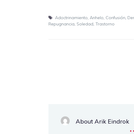
Etiquetas
Adoctrinamiento
,
Anhelo
,
Confusión
,
De
Repugnancia
,
Soledad
,
Trastorno
About Arik Eindrok
.