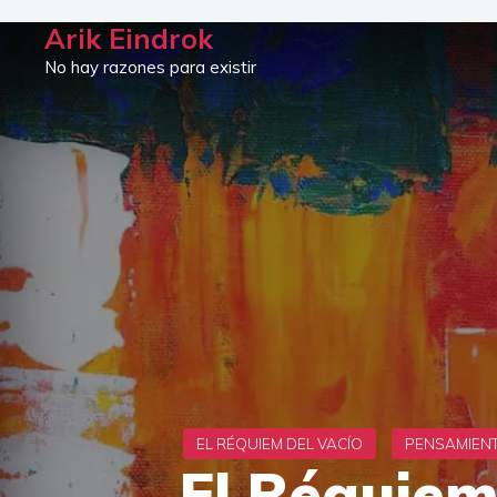
Saltar
Arik Eindrok
al
No hay razones para existir
contenido
El Réquiem