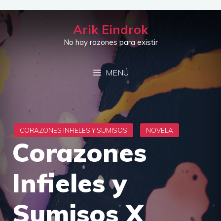
Saltar
al
Arik Eindrok
contenido
No hay razones para existir
MENÚ
Corazones
Infieles y
Sumisos X