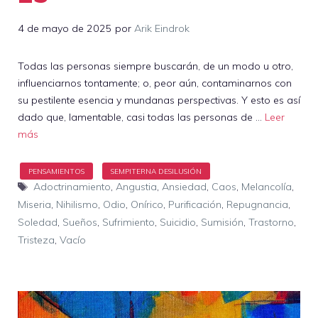
4 de mayo de 2025
por
Arik Eindrok
Todas las personas siempre buscarán, de un modo u otro,
influenciarnos tontamente; o, peor aún, contaminarnos con
su pestilente esencia y mundanas perspectivas. Y esto es así
dado que, lamentable, casi todas las personas de …
Leer
más
Etiquetas
Adoctrinamiento
,
Angustia
,
Ansiedad
,
Caos
,
Melancolía
,
Miseria
,
Nihilismo
,
Odio
,
Onírico
,
Purificación
,
Repugnancia
,
Soledad
,
Sueños
,
Sufrimiento
,
Suicidio
,
Sumisión
,
Trastorno
,
Tristeza
,
Vacío