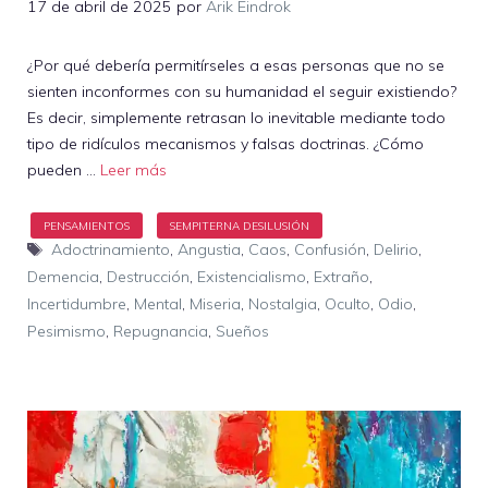
17 de abril de 2025
por
Arik Eindrok
¿Por qué debería permitírseles a esas personas que no se
sienten inconformes con su humanidad el seguir existiendo?
Es decir, simplemente retrasan lo inevitable mediante todo
tipo de ridículos mecanismos y falsas doctrinas. ¿Cómo
pueden …
Leer más
Etiquetas
Adoctrinamiento
,
Angustia
,
Caos
,
Confusión
,
Delirio
,
Demencia
,
Destrucción
,
Existencialismo
,
Extraño
,
Incertidumbre
,
Mental
,
Miseria
,
Nostalgia
,
Oculto
,
Odio
,
Pesimismo
,
Repugnancia
,
Sueños