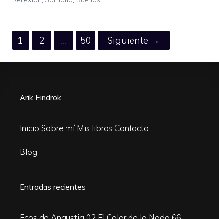
Página
Página
Página
1
2
…
50
Siguiente
→
Arik Eindrok
Inicio
Sobre mí
Mis libros
Contacto
Blog
Entradas recientes
Ecos de Angustia 02
El Color de la Nada 66