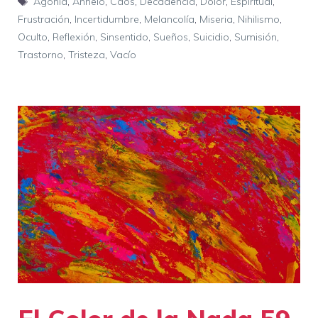
Agonía
,
Anhelo
,
Caos
,
Decadencia
,
Dolor
,
Espiritual
,
Frustración
,
Incertidumbre
,
Melancolía
,
Miseria
,
Nihilismo
,
Oculto
,
Reflexión
,
Sinsentido
,
Sueños
,
Suicidio
,
Sumisión
,
Trastorno
,
Tristeza
,
Vacío