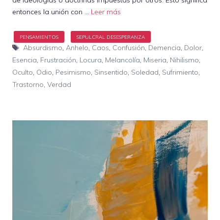
entonces la unión con …
Leer más
Etiquetas
Absurdismo
,
Anhelo
,
Caos
,
Confusión
,
Demencia
,
Dolor
,
Esencia
,
Frustración
,
Locura
,
Melancolía
,
Miseria
,
Nihilismo
,
Oculto
,
Odio
,
Pesimismo
,
Sinsentido
,
Soledad
,
Sufrimiento
,
Trastorno
,
Verdad