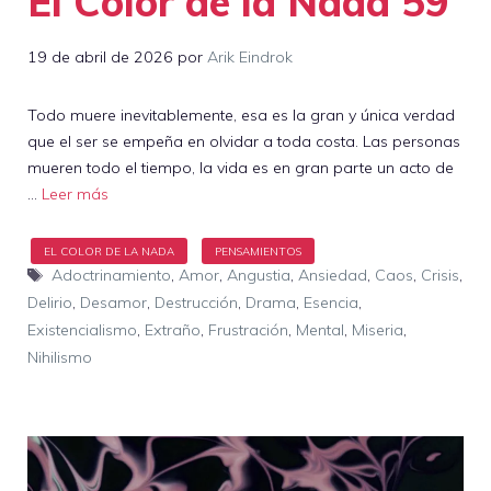
El Color de la Nada 59
19 de abril de 2026
por
Arik Eindrok
Todo muere inevitablemente, esa es la gran y única verdad
que el ser se empeña en olvidar a toda costa. Las personas
mueren todo el tiempo, la vida es en gran parte un acto de
…
Leer más
Etiquetas
Adoctrinamiento
,
Amor
,
Angustia
,
Ansiedad
,
Caos
,
Crisis
,
Delirio
,
Desamor
,
Destrucción
,
Drama
,
Esencia
,
Existencialismo
,
Extraño
,
Frustración
,
Mental
,
Miseria
,
Nihilismo