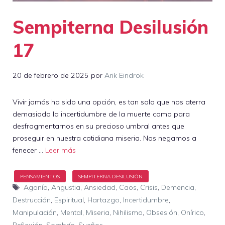
Sempiterna Desilusión
17
20 de febrero de 2025
por
Arik Eindrok
Vivir jamás ha sido una opción, es tan solo que nos aterra
demasiado la incertidumbre de la muerte como para
desfragmentarnos en su precioso umbral antes que
proseguir en nuestra cotidiana miseria. Nos negamos a
fenecer …
Leer más
Etiquetas
Agonía
,
Angustia
,
Ansiedad
,
Caos
,
Crisis
,
Demencia
,
Destrucción
,
Espiritual
,
Hartazgo
,
Incertidumbre
,
Manipulación
,
Mental
,
Miseria
,
Nihilismo
,
Obsesión
,
Onírico
,
Reflexión
,
Sombrío
,
Sueños