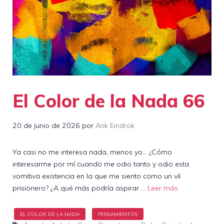
El Color de la Nada 66
20 de junio de 2026
por
Arik Eindrok
Ya casi no me interesa nada, menos yo… ¿Cómo
interesarme por mí cuando me odio tanto y odio esta
vomitiva existencia en la que me siento como un vil
prisionero? ¿A qué más podría aspirar …
Leer más
Etiquetas