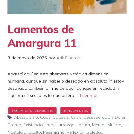
Lamentos de
Amargura 11
9 de mayo de 2025
por
Arik Eindrok
Aparecí aquí en esta aberrante y trágica dimensión
humana, aunque sin haberlo deseado en absoluto. Y estoy
destinado también a irme de aquí, aunque en realidad ni
siquiera sé si eso es lo que quiero. …
Leer más
Etiquetas
Absurdismo
,
Caos
,
Catarsis
,
Crisis
,
Desesperación
,
Dolor
,
Drama
,
Existencialismo
,
Hartazgo
,
Locura
,
Mental
,
Muerte
,
Nostalgia
,
Oculto
,
Pesimismo
,
Reflexión
,
Soledad
,