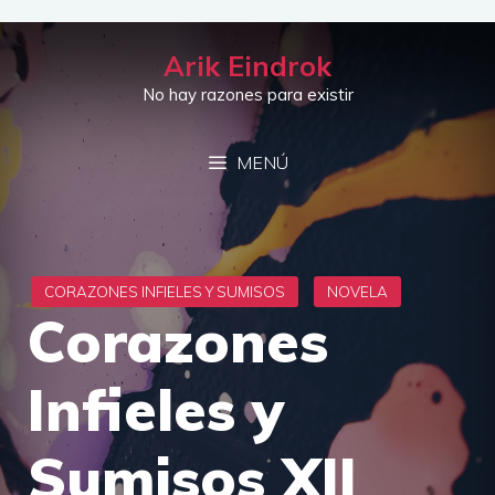
Saltar
al
Arik Eindrok
contenido
No hay razones para existir
MENÚ
Corazones
Infieles y
Sumisos XII