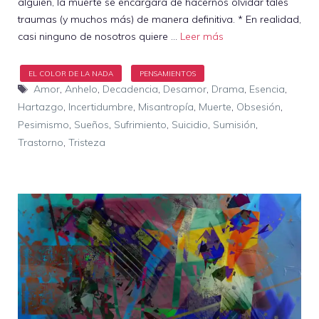
alguien, la muerte se encargará de hacernos olvidar tales
traumas (y muchos más) de manera definitiva. * En realidad,
casi ninguno de nosotros quiere …
Leer más
Etiquetas
Amor
,
Anhelo
,
Decadencia
,
Desamor
,
Drama
,
Esencia
,
Hartazgo
,
Incertidumbre
,
Misantropía
,
Muerte
,
Obsesión
,
Pesimismo
,
Sueños
,
Sufrimiento
,
Suicidio
,
Sumisión
,
Trastorno
,
Tristeza