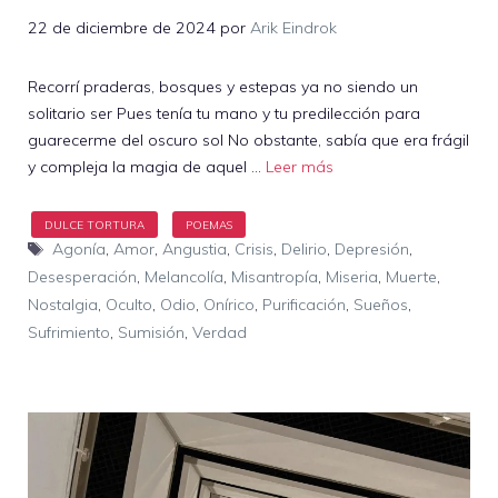
22 de diciembre de 2024
por
Arik Eindrok
Recorrí praderas, bosques y estepas ya no siendo un
solitario ser Pues tenía tu mano y tu predilección para
guarecerme del oscuro sol No obstante, sabía que era frágil
y compleja la magia de aquel …
Leer más
Etiquetas
Agonía
,
Amor
,
Angustia
,
Crisis
,
Delirio
,
Depresión
,
Desesperación
,
Melancolía
,
Misantropía
,
Miseria
,
Muerte
,
Nostalgia
,
Oculto
,
Odio
,
Onírico
,
Purificación
,
Sueños
,
Sufrimiento
,
Sumisión
,
Verdad