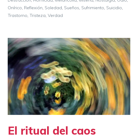
Destrucción
,
Homicida
,
Melancolía
,
Miseria
,
Nostalgia
,
Odio
,
Onírico
,
Reflexión
,
Soledad
,
Sueños
,
Sufrimiento
,
Suicidio
,
Trastorno
,
Tristeza
,
Verdad
El ritual del caos