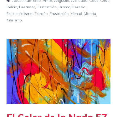
Adoctrinamiento
,
Amor
,
Angustia
,
Ansiedad
,
Caos
,
Crisis
,
Delirio
,
Desamor
,
Destrucción
,
Drama
,
Esencia
,
Existencialismo
,
Extraño
,
Frustración
,
Mental
,
Miseria
,
Nihilismo