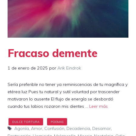
Fracaso demente
1 de enero de 2025
por
Arik Eindrok
Sería preferible no tener ya reminiscencias de tu magnífica y
etérea luz Pues tu natural y sutil voluntad por trascender
motivaron lo ausente El flujo de energía se desbordó
cuando tus labios rozaron mis dientes …
Leer más
Etiquetas
Agonía
,
Amor
,
Confusión
,
Decadencia
,
Desamor
,