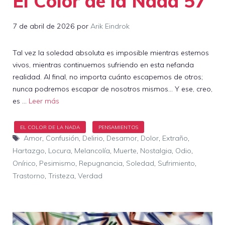
El Color de la Nada 57
7 de abril de 2026
por
Arik Eindrok
Tal vez la soledad absoluta es imposible mientras estemos
vivos, mientras continuemos sufriendo en esta nefanda
realidad. Al final, no importa cuánto escapemos de otros;
nunca podremos escapar de nosotros mismos… Y ese, creo,
es …
Leer más
Etiquetas
Amor
,
Confusión
,
Delirio
,
Desamor
,
Dolor
,
Extraño
,
Hartazgo
,
Locura
,
Melancolía
,
Muerte
,
Nostalgia
,
Odio
,
Onírico
,
Pesimismo
,
Repugnancia
,
Soledad
,
Sufrimiento
,
Trastorno
,
Tristeza
,
Verdad