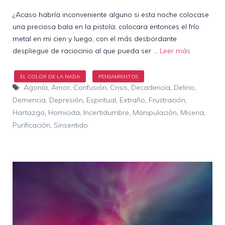
¿Acaso habría inconveniente alguno si esta noche colocase
una preciosa bala en la pistola; colocara entonces el frío
metal en mi cien y luego, con el más desbordante
despliegue de raciocinio al que pueda ser …
Leer más
Etiquetas
Agonía
,
Amor
,
Confusión
,
Crisis
,
Decadencia
,
Delirio
,
Demencia
,
Depresión
,
Espiritual
,
Extraño
,
Frustración
,
Hartazgo
,
Homicida
,
Incertidumbre
,
Manipulación
,
Miseria
,
Purificación
,
Sinsentido