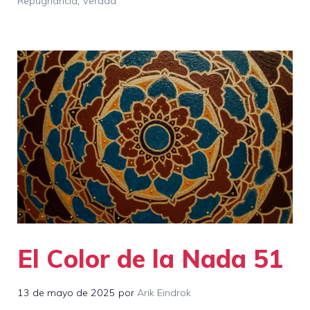
Repugnancia
,
Verdad
El Color de la Nada 51
13 de mayo de 2025
por
Arik Eindrok