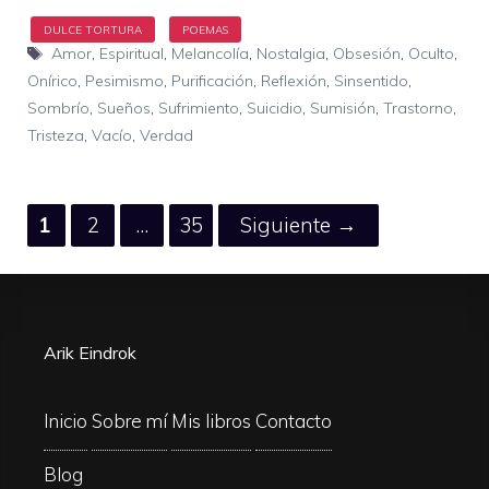
Etiquetas
Amor
,
Espiritual
,
Melancolía
,
Nostalgia
,
Obsesión
,
Oculto
,
Onírico
,
Pesimismo
,
Purificación
,
Reflexión
,
Sinsentido
,
Sombrío
,
Sueños
,
Sufrimiento
,
Suicidio
,
Sumisión
,
Trastorno
,
Tristeza
,
Vacío
,
Verdad
Página
Página
Página
1
2
…
35
Siguiente
→
Arik Eindrok
Inicio
Sobre mí
Mis libros
Contacto
Blog