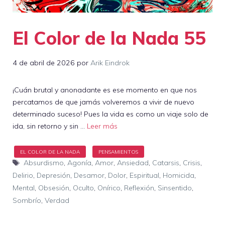
El Color de la Nada 55
4 de abril de 2026
por
Arik Eindrok
¡Cuán brutal y anonadante es ese momento en que nos
percatamos de que jamás volveremos a vivir de nuevo
determinado suceso! Pues la vida es como un viaje solo de
ida, sin retorno y sin …
Leer más
Etiquetas
Absurdismo
,
Agonía
,
Amor
,
Ansiedad
,
Catarsis
,
Crisis
,
Delirio
,
Depresión
,
Desamor
,
Dolor
,
Espiritual
,
Homicida
,
Mental
,
Obsesión
,
Oculto
,
Onírico
,
Reflexión
,
Sinsentido
,
Sombrío
,
Verdad