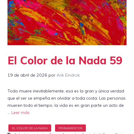
El Color de la Nada 59
19 de abril de 2026
por
Arik Eindrok
Todo muere inevitablemente, esa es la gran y única verdad
que el ser se empeña en olvidar a toda costa. Las personas
mueren todo el tiempo, la vida es en gran parte un acto de
…
Leer más
Etiquetas