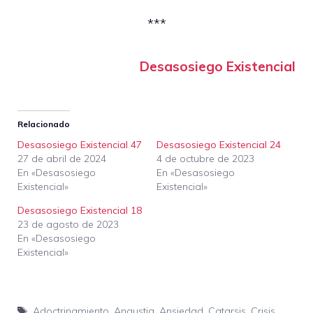
***
Desasosiego Existencial
Relacionado
Desasosiego Existencial 47
Desasosiego Existencial 24
27 de abril de 2024
4 de octubre de 2023
En «Desasosiego
En «Desasosiego
Existencial»
Existencial»
Desasosiego Existencial 18
23 de agosto de 2023
En «Desasosiego
Existencial»
Etiquetas
Adoctrinamiento
,
Angustia
,
Ansiedad
,
Catarsis
,
Crisis
,