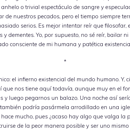
helo o trivial espectáculo de sangre y especulació
r de nuestros pecados, pero el tiempo siempre ter
iado serios. Es mejor intentar reír que filosofar,
es y dementes. Yo, por supuesto, no sé reír, bailar 
o consciente de mi humana y patética existencia
*
único: el infierno existencial del mundo humano. Y, 
sí que nos tiene aquí todavía, aunque muy en el 
s y luego pegarnos un balazo. Una noche así sería
, también podría pasármela arrodillado en una igle
o hace mucho, pues ¿acaso hay algo que valga la 
truirse de la peor manera posible y ser uno mism