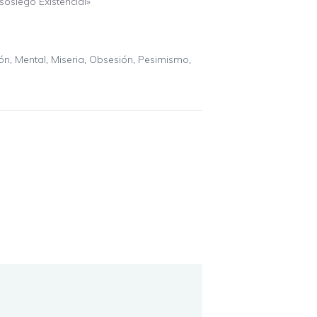
osiego Existencial»
ón
,
Mental
,
Miseria
,
Obsesión
,
Pesimismo
,