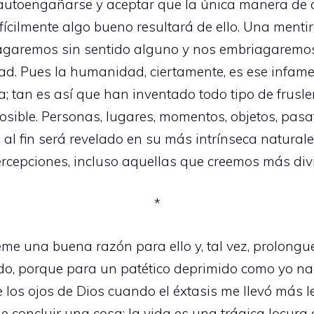
autoengañarse y aceptar que la única manera de a
ifícilmente algo bueno resultará de ello. Una menti
ivagaremos sin sentido alguno y nos embriagaremo
lidad. Pues la humanidad, ciertamente, es ese infam
; tan es así que han inventado todo tipo de frusler
osible. Personas, lugares, momentos, objetos, pasa
al fin será revelado en su más intrínseca natural
ercepciones, incluso aquellas que creemos más di
*
deme una buena razón para ello y, tal vez, prolong
udo, porque para un patético deprimido como yo 
te los ojos de Dios cuando el éxtasis me llevó más l
e concluir una cosa: la vida es una trágica locura 