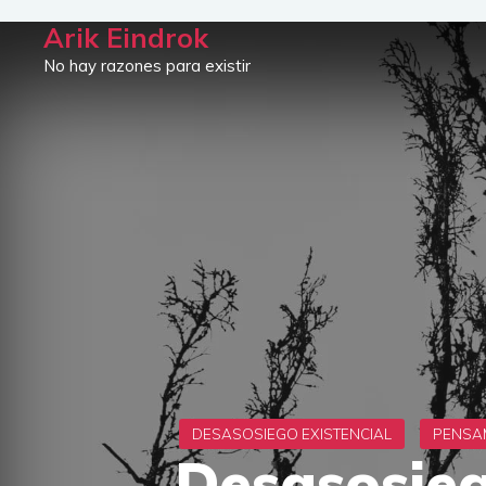
Saltar
Arik Eindrok
al
No hay razones para existir
contenido
Desasosieg