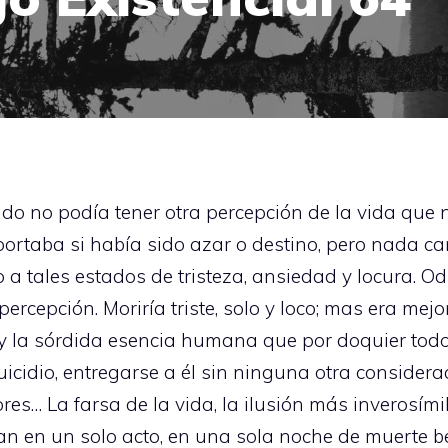
ido no podía tener otra percepción de la vida que
ortaba si había sido azar o destino, pero nada c
a tales estados de tristeza, ansiedad y locura. Od
ercepción. Moriría triste, solo y loco; mas era mej
d y la sórdida esencia humana que por doquier tod
uicidio, entregarse a él sin ninguna otra considera
ores… La farsa de la vida, la ilusión más inverosím
an en un solo acto, en una sola noche de muerte b