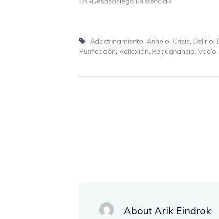
En «Desasosiego Existencial»
Etiquetas
Adoctrinamiento
,
Anhelo
,
Crisis
,
Delirio
,
Purificación
,
Reflexión
,
Repugnancia
,
Vacío
About Arik Eindrok
.