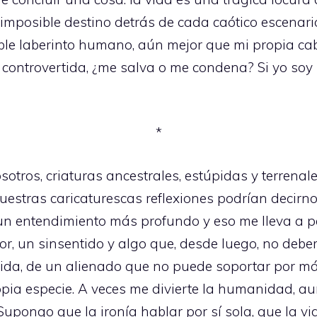
mposible destino detrás de cada caótico escenario.
able laberinto humano, aún mejor que mi propia ca
 controvertida, ¿me salva o me condena? Si yo soy 
*
tros, criaturas ancestrales, estúpidas y terrenales
 nuestras caricaturescas reflexiones podrían decirno
un entendimiento más profundo y eso me lleva a p
ror, un sinsentido y algo que, desde luego, no debe
ida, de un alienado que no puede soportar por m
pia especie. A veces me divierte la humanidad, a
upongo que la ironía hablar por sí sola, que la vid