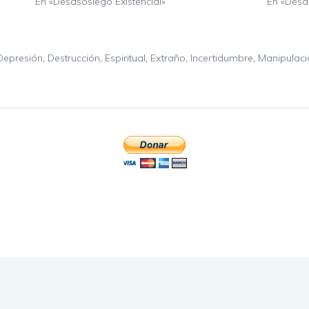
En «Desasosiego Existencial»
En «Desas
Depresión
,
Destrucción
,
Espiritual
,
Extraño
,
Incertidumbre
,
Manipulaci
..