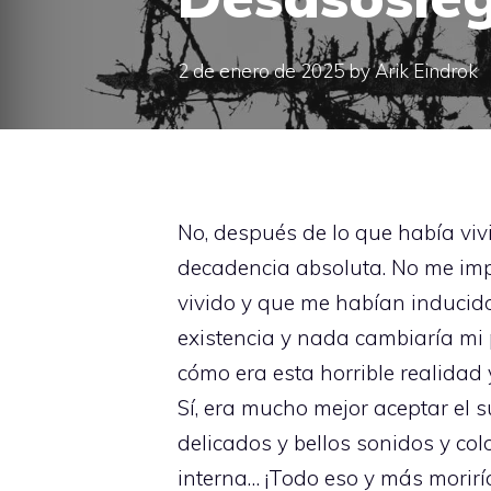
2 de enero de 2025
by
Arik Eindrok
No, después de lo que había viv
decadencia absoluta. No me imp
vivido y que me habían inducido 
existencia y nada cambiaría mi p
cómo era esta horrible realida
Sí, era mucho mejor aceptar el s
delicados y bellos sonidos y col
interna… ¡Todo eso y más morirí