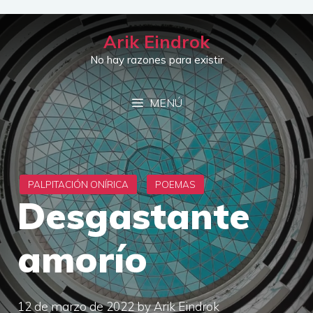
Saltar
al
Arik Eindrok
contenido
No hay razones para existir
MENÚ
Desgastante
amorío
12 de marzo de 2022
by
Arik Eindrok