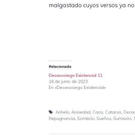
malgastado cuyos versos ya no
Relacionado
Desasosiego Existencial 11
16 de junio de 2023
En «Desasosiego Existencial»
Etiquetas
Anhelo
,
Ansiedad
,
Caos
,
Catarsis
,
Deca
Repugnancia
,
Sombrío
,
Sueños
,
Sumisión
,