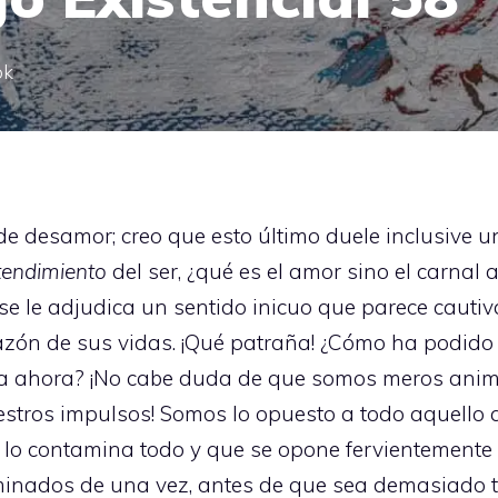
ok
de desamor; creo que esto último duele inclusive u
tendimiento
del ser, ¿qué es el amor sino el carnal
se le adjudica un sentido inicuo que parece cautiva
 razón de sus vidas. ¡Qué patraña! ¿Cómo ha podid
ta ahora? ¡No cabe duda de que somos meros anim
estros impulsos! Somos lo opuesto a todo aquello 
lo contamina todo y que se opone fervientemente 
inados de una vez, antes de que sea demasiado ta