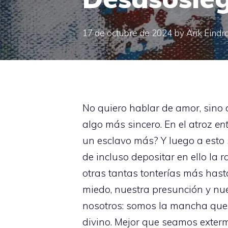
17 de octubre de 2024
by
Arik Eindr
No quiero hablar de amor, sino 
algo más sincero. En el atroz
en
un esclavo más? Y luego a esto 
de incluso depositar en ello la
otras tantas tonterías más has
miedo, nuestra presunción y nu
nosotros: somos la mancha que 
divino. Mejor que seamos exterm