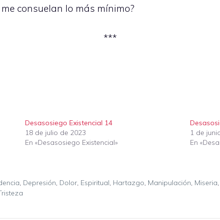
 me consuelan lo más mínimo?
***
Desasosiego Existencial 14
Desasosi
18 de julio de 2023
1 de juni
En «Desasosiego Existencial»
En «Desas
dencia
,
Depresión
,
Dolor
,
Espiritual
,
Hartazgo
,
Manipulación
,
Miseria
Tristeza