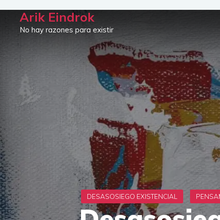
Saltar
Arik Eindrok
al
No hay razones para existir
contenido
Desasosieg