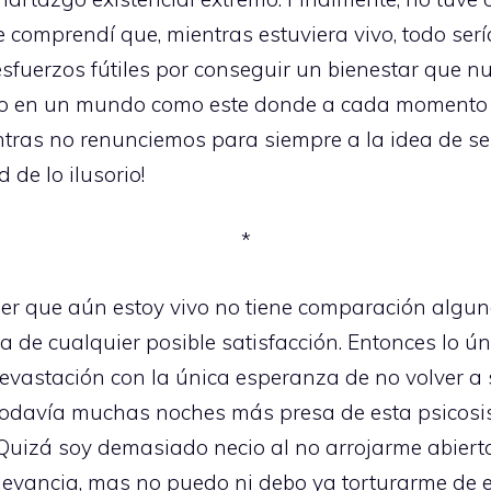
e comprendí que, mientras estuviera vivo, todo ser
esfuerzos fútiles por conseguir un bienestar que 
uno en un mundo como este donde a cada moment
as no renunciemos para siempre a la idea de ser li
 de lo ilusorio!
*
ber que aún estoy vivo no tiene comparación algu
a de cualquier posible satisfacción. Entonces lo úni
evastación con la única esperanza de no volver a se
 todavía muchas noches más presa de esta psicos
 Quizá soy demasiado necio al no arrojarme abiert
relevancia, mas no puedo ni debo ya torturarme de 