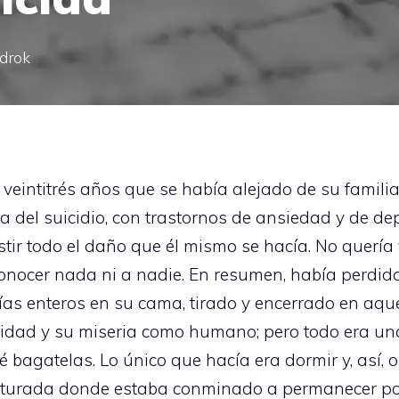
ndrok
e veintitrés años que se había alejado de su famil
a del suicidio, con trastornos de ansiedad y de de
ir todo el daño que él mismo se hacía. No quería vi
 conocer nada ni a nadie. En resumen, había perdido
días enteros en su cama, tirado y encerrado en aq
ilidad y su miseria como humano; pero todo era u
bagatelas. Lo único que hacía era dormir y, así, o
racturada donde estaba conminado a permanecer por