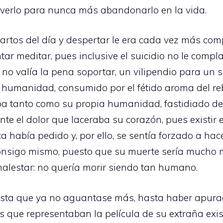
lverlo para nunca más abandonarlo en la vida.
uartos del día y despertar le era cada vez más com
tar meditar, pues inclusive el suicidio no le compla
no valía la pena soportar, un vilipendio para un 
humanidad, consumido por el fétido aroma del re
a tanto como su propia humanidad, fastidiado de
nte el dolor que laceraba su corazón, pues existir 
a había pedido y, por ello, se sentía forzado a ha
consigo mismo, puesto que su muerte sería mucho m
malestar: no quería morir siendo tan humano.
 hasta que ya no aguantase más, hasta haber apura
 que representaban la película de su extraña exi