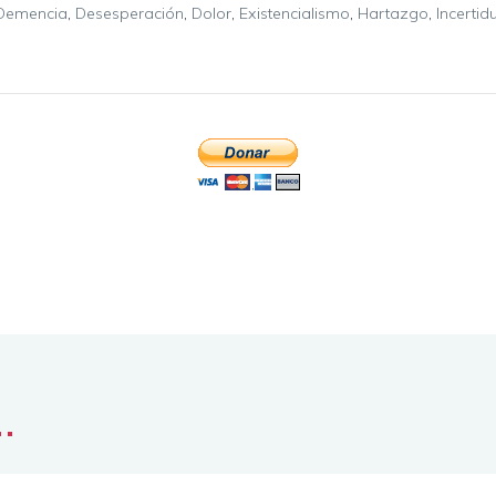
Demencia
,
Desesperación
,
Dolor
,
Existencialismo
,
Hartazgo
,
Incerti
o
..