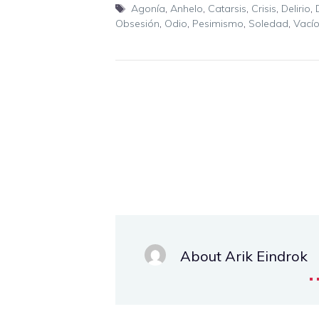
Etiquetas
Agonía
,
Anhelo
,
Catarsis
,
Crisis
,
Delirio
,
Obsesión
,
Odio
,
Pesimismo
,
Soledad
,
Vací
About Arik Eindrok
.