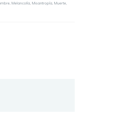
dumbre
,
Melancolía
,
Misantropía
,
Muerte
,