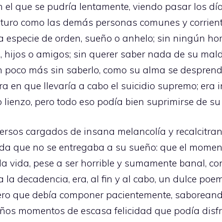
n el que se pudría lentamente, viendo pasar los d
uturo como las demás personas comunes y corrien
 especie de orden, sueño o anhelo; sin ningún hora
 hijos o amigos; sin querer saber nada de su maldi
n poco más sin saberlo, como su alma se desprend
 en que llevaría a cabo el suicidio supremo; era
o lienzo, pero todo eso podía bien suprimirse de s
 versos cargados de insana melancolía y recalcitran
a que no se entregaba a su sueño: que el moment
 la vida, pese a ser horrible y sumamente banal, 
a decadencia, era, al fin y al cabo, un dulce poe
pero que debía componer pacientemente, saboreand
s momentos de escasa felicidad que podía disfru