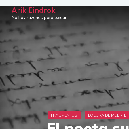
Saltar
Arik Eindrok
al
No hay razones para existir
contenido
El poeta su