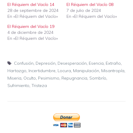
El Réquiem del Vacío 14
El Réquiem del Vacío 08
28 de septiembre de 2024
7 de julio de 2024
En «El Réquiem del Vacío»
En «El Réquiem del Vacío»
El Réquiem del Vacío 19
4 de diciembre de 2024
En «El Réquiem del Vacío»
Etiquetas
Confusión
,
Depresión
,
Desesperación
,
Esencia
,
Extraño
,
Hartazgo
,
Incertidumbre
,
Locura
,
Manipulación
,
Misantropía
,
Miseria
,
Oculto
,
Pesimismo
,
Repugnancia
,
Sombrío
,
Sufrimiento
,
Tristeza