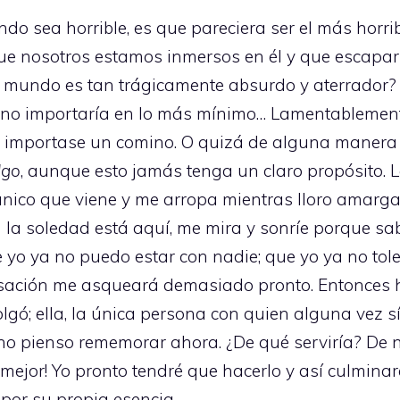
o sea horrible, es que pareciera ser el más horri
s que nosotros estamos inmersos en él y que escap
l mundo es tan trágicamente absurdo y aterrador?
o no importaría en lo más mínimo… Lamentablement
d importase un comino. O quizá de alguna manera
lgo
, aunque esto jamás tenga un claro propósito.
 lo único que viene y me arropa mientras lloro amar
la soledad está aquí, me mira y sonríe porque sa
que yo ya no puedo estar con nadie; que yo ya no t
sación me asqueará demasiado pronto. Entonces he 
lgó; ella, la única persona con quien alguna vez sí
 no pienso rememorar ahora. ¿De qué serviría? De
 mejor! Yo pronto tendré que hacerlo y así culminar
 por su propia esencia.