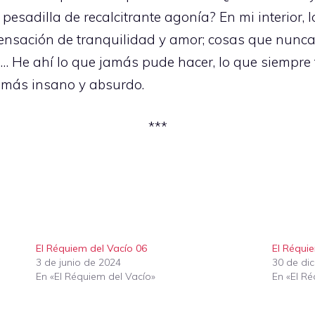
esadilla de recalcitrante agonía? En mi interior, 
ensación de tranquilidad y amor; cosas que nunc
ad… He ahí lo que jamás pude hacer, lo que siempre
 más insano y absurdo.
***
El Réquiem del Vacío 06
El Réqui
3 de junio de 2024
30 de di
En «El Réquiem del Vacío»
En «El R