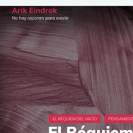
Saltar
Arik Eindrok
al
No hay razones para existir
contenido
El Réquiem