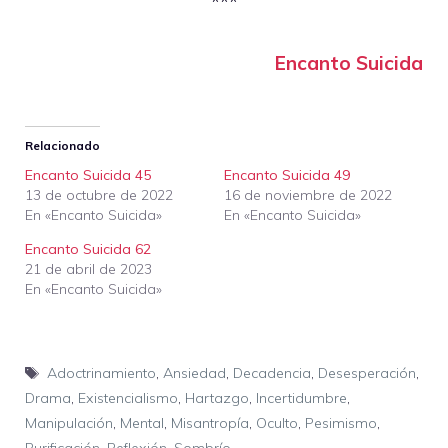
***
Encanto Suicida
Relacionado
Encanto Suicida 45
Encanto Suicida 49
13 de octubre de 2022
16 de noviembre de 2022
En «Encanto Suicida»
En «Encanto Suicida»
Encanto Suicida 62
21 de abril de 2023
En «Encanto Suicida»
Etiquetas
Adoctrinamiento
,
Ansiedad
,
Decadencia
,
Desesperación
,
Drama
,
Existencialismo
,
Hartazgo
,
Incertidumbre
,
Manipulación
,
Mental
,
Misantropía
,
Oculto
,
Pesimismo
,
Purificación
,
Reflexión
,
Sombrío