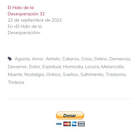
El Halo de la
Desesperación 32
22 de septiembre de 2022
En «El Halo de la
Desesperación»
Etiquetas
Agonía
,
Amor
,
Anhelo
,
Catarsis
,
Crisis
,
Delirio
,
Demencia
,
Desamor
,
Dolor
,
Espiritual
,
Homicida
,
Locura
,
Melancolía
,
Muerte
,
Nostalgia
,
Onírico
,
Sueños
,
Sufrimiento
,
Trastorno
,
Tristeza