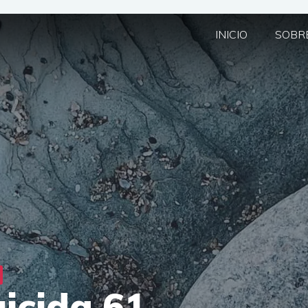
INICIO
SOBRE
icida 61