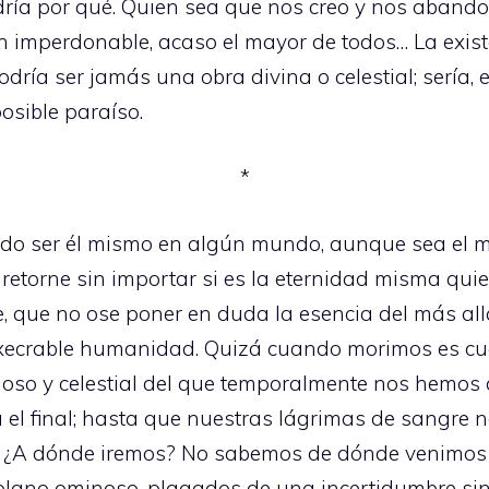
dría por qué. Quien sea que nos creo y nos aband
en imperdonable, acaso el mayor de todos… La exist
ría ser jamás una obra divina o celestial; sería, 
osible paraíso.
*
do ser él mismo en algún mundo, aunque sea el má
etorne sin importar si es la eternidad misma quien
, que no ose poner en duda la esencia del más allá
a execrable humanidad. Quizá cuando morimos es c
erioso y celestial del que temporalmente nos hemo
 el final; hasta que nuestras lágrimas de sangre n
a. ¿A dónde iremos? No sabemos de dónde venimos
lano ominoso, plagados de una incertidumbre sin 