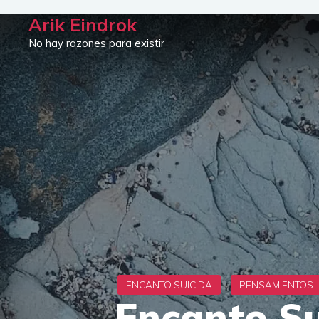
Saltar
Arik Eindrok
al
No hay razones para existir
contenido
Encanto Su