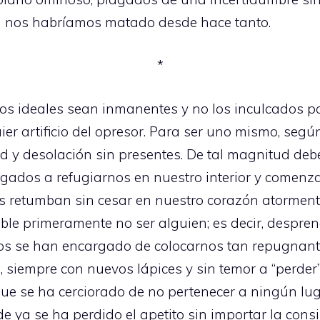
 ya nos habríamos matado desde hace tanto.
*
s ideales sean inmanentes y no los inculcados por 
uier artificio del opresor. Para ser uno mismo, seg
d y desolación sin presentes. De tal magnitud de
igados a refugiarnos en nuestro interior y comenz
os retumban sin cesar en nuestro corazón atormen
ble primeramente no ser alguien; es decir, despr
ros se han encargado de colocarnos tan repugnante
s, siempre con nuevos lápices y sin temor a “perde
ue se ha cerciorado de no pertenecer a ningún lu
e ya se ha perdido el apetito sin importar la cons