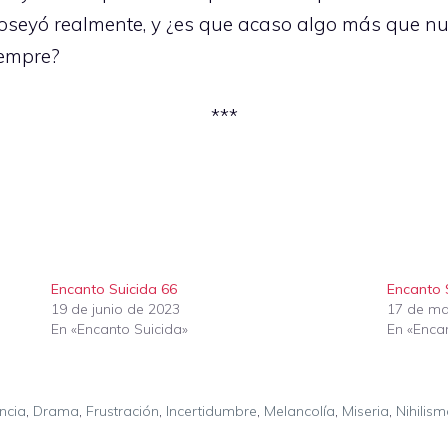
oseyó realmente, y ¿es que acaso algo más que nu
iempre?
***
Encanto Suicida 66
Encanto 
19 de junio de 2023
17 de ma
En «Encanto Suicida»
En «Enca
ncia
,
Drama
,
Frustración
,
Incertidumbre
,
Melancolía
,
Miseria
,
Nihilism