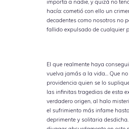
importa a nadie, y quizá no ten
hacía: cometió con ello un crim
decadentes como nosotros no pod
fallido expulsado de cualquier p
El que realmente haya consegui
vuelva jamás a la vida… Que no r
providencia quien se lo suplique
las infinitas tragedias de est
verdadero origen, al halo mist
el sufrimiento más infame hasta
deprimente y solitaria desdich
divagar absurdamente en este p