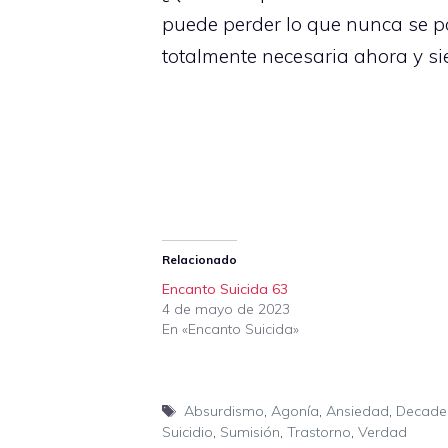
puede perder lo que nunca se p
totalmente necesaria ahora y s
Relacionado
Encanto Suicida 63
4 de mayo de 2023
En «Encanto Suicida»
Etiquetas
Absurdismo
,
Agonía
,
Ansiedad
,
Decade
Suicidio
,
Sumisión
,
Trastorno
,
Verdad