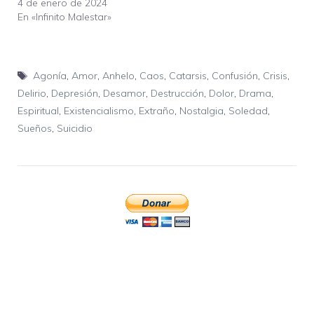
4 de enero de 2024
En «Infinito Malestar»
Etiquetas
Agonía
,
Amor
,
Anhelo
,
Caos
,
Catarsis
,
Confusión
,
Crisis
,
Delirio
,
Depresión
,
Desamor
,
Destrucción
,
Dolor
,
Drama
,
Espiritual
,
Existencialismo
,
Extraño
,
Nostalgia
,
Soledad
,
Sueños
,
Suicidio