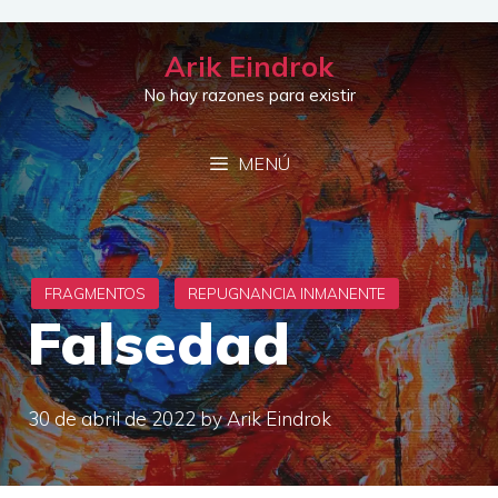
Saltar
al
Arik Eindrok
contenido
No hay razones para existir
MENÚ
Falsedad
30 de abril de 2022
by
Arik Eindrok