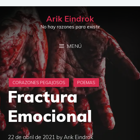
Saltar
al
Arik Eindrok
contenido
No hay razones para existir
MENÚ
Fractura
Emocional
22 de abril de 2021
by
Arik Eindrok