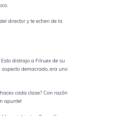
oco.
el director y te echen de la
Esto distrajo a Filruex de su
on aspecto demacrado, era uno
ue haces cada clase? Con razón
ún apunte!