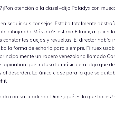
o? ¡Pon atención a la clase! –dijo Paladyx con mue
 en seguir sus consejos. Estaba totalmente abstra
e dibujando. Más atrás estaba Filruex, a quien lo
 constantes quejas y revueltas. El director había 
ba la forma de echarlo para siempre. Filruex usa
 principalmente un rapero venezolano llamado Can
nes opinaban que incluso la música era algo que de
 y al desorden. La única clase para la que se quit
hit.
tenido con su cuaderno. Dime ¿qué es lo que haces? 