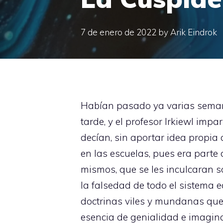
7 de enero de 2022
by
Arik Eindrok
Habían pasado ya varias semana
tarde, y el profesor Irkiewl impa
decían, sin aportar idea propi
en las escuelas, pues era parte 
mismos, que se les inculcaran 
la falsedad de todo el sistema 
doctrinas viles y mundanas que 
esencia de genialidad e imagina