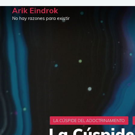
Saltar
Arik Eindrok
al
No hay razones para existir
contenido
La Cúspide