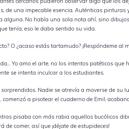
diantes cercanos pudieron observar algo que los de
s, de una impecable esencia. Auténticas pinturas y
a alguna. No había una sola nota ahí, sino dibuj
que tenía, eso le daba sentido su vida.
ecto? O ¿acaso estás tartamudo? ¡Respóndeme al me
ida… Yo amo el arte, no los intentos patéticos que
nte se intenta inculcar a los estudiantes.
orprendidos. Nadie se atrevía a moverse de su lu
 comenzó a pisotear el cuaderno de Emil, acaband
entras pisaba con más rabia aquellos bucólicos di
rá de comer, así que ¡déjate de estupideces!