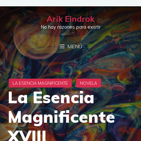
Saltar
al
Arik Eindrok
contenido
No hay razones para existir
MENÚ
La Esencia
Magnificente
XVIII