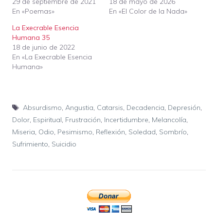
29 de septiembre de 2021
18 de mayo de 2026
En «Poemas»
En «El Color de la Nada»
La Execrable Esencia
Humana 35
18 de junio de 2022
En «La Execrable Esencia
Humana»
Etiquetas
Absurdismo
,
Angustia
,
Catarsis
,
Decadencia
,
Depresión
,
Dolor
,
Espiritual
,
Frustración
,
Incertidumbre
,
Melancolía
,
Miseria
,
Odio
,
Pesimismo
,
Reflexión
,
Soledad
,
Sombrío
,
Sufrimiento
,
Suicidio