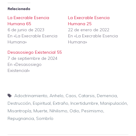
Relacionado
La Execrable Esencia
La Execrable Esencia
Humana 65
Humana 25
6 de junio de 2023
22 de enero de 2022
En «La Execrable Esencia
En «La Execrable Esencia
Humana»
Humana»
Desasosiego Existencial 55
7 de septiembre de 2024
En «Desasosiego
Existencial»
Etiquetas
Adoctrinamiento
,
Anhelo
,
Caos
,
Catarsis
,
Demencia
,
Destrucción
,
Espiritual
,
Extraño
,
Incertidumbre
,
Manipulación
,
Misantropía
,
Muerte
,
Nihilismo
,
Odio
,
Pesimismo
,
Repugnancia
,
Sombrío