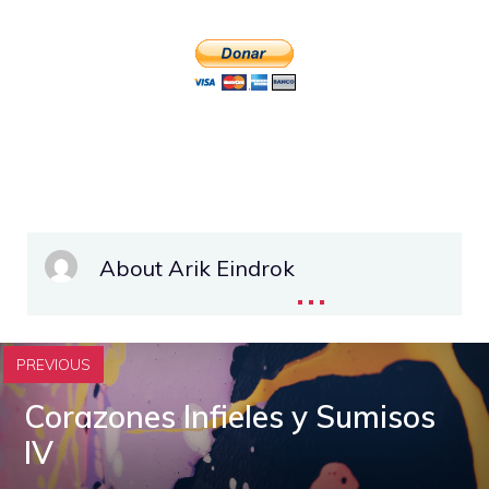
About Arik Eindrok
...
PREVIOUS
Corazones Infieles y Sumisos
IV