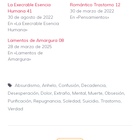
La Execrable Esencia
Romántico Trastorno 12
Humana 41
30 de marzo de 2022
30 de agosto de 2022
En «Pensamientos»
En «La Execrable Esencia
Humana»
Lamentos de Amargura 08
28 de marzo de 2025
En «Lamentos de
Amargura»
Etiquetas
Absurdismo
,
Anhelo
,
Confusión
,
Decadencia
,
Desesperación
,
Dolor
,
Extraño
,
Mental
,
Muerte
,
Obsesión
,
Purificación
,
Repugnancia
,
Soledad
,
Suicidio
,
Trastorno
,
Verdad