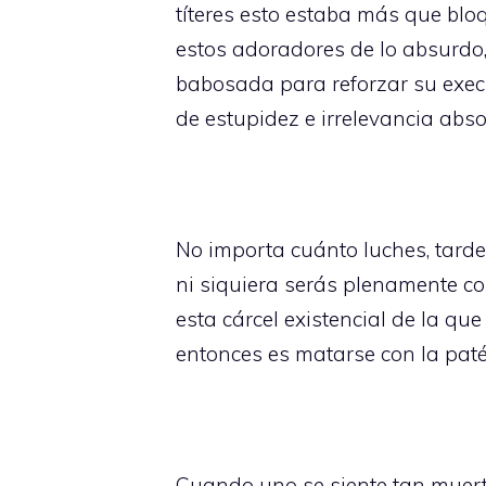
títeres esto estaba más que blo
estos adoradores de lo absurdo,
babosada para reforzar su exec
de estupidez e irrelevancia abs
No importa cuánto luches, tarde
ni siquiera serás plenamente con
esta cárcel existencial de la q
entonces es matarse con la patét
Cuando uno se siente tan muerto 