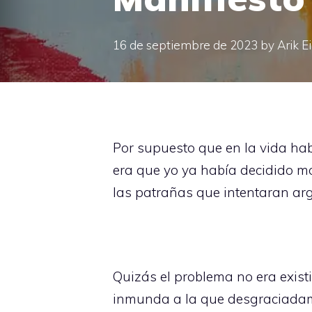
16 de septiembre de 2023
by
Arik E
Por supuesto que en la vida ha
era que yo ya había decidido m
las patrañas que intentaran arg
Quizás el problema no era existi
inmunda a la que desgraciadame