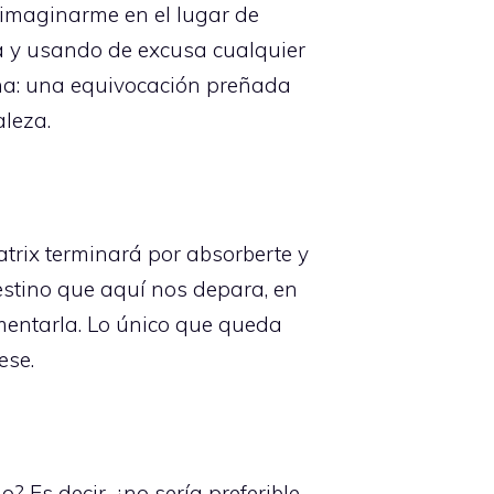
 imaginarme en el lugar de
ía y usando de excusa cualquier
na: una equivocación preñada
aleza.
trix terminará por absorberte y
destino que aquí nos depara, en
imentarla. Lo único que queda
ese.
 Es decir, ¿no sería preferible