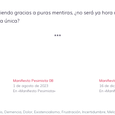
endo gracias a puras mentiras, ¿no será ya hora d
la única?
***
Manifiesto Pesimista 08
Manifies
1 de agosto de 2023
16 de di
En «Manifiesto Pesimista»
En «Manif
is
,
Demencia
,
Dolor
,
Existencialismo
,
Frustración
,
Incertidumbre
,
Mela