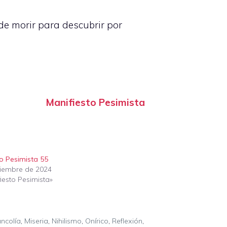
e morir para descubrir por
Manifiesto Pesimista
to Pesimista 55
ciembre de 2024
iesto Pesimista»
ncolía
,
Miseria
,
Nihilismo
,
Onírico
,
Reflexión
,