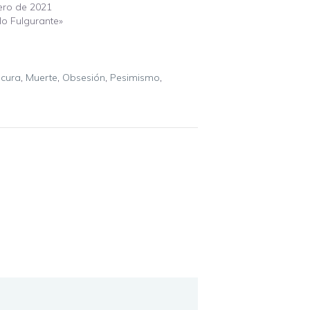
ero de 2021
lo Fulgurante»
cura
,
Muerte
,
Obsesión
,
Pesimismo
,