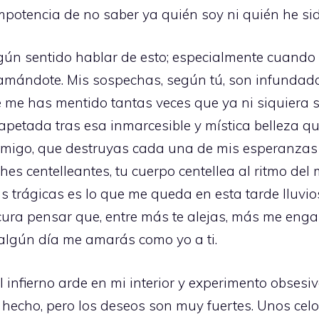
impotencia de no saber ya quién soy ni quién he sid
gún sentido hablar de esto; especialmente cuando 
amándote. Mis sospechas, según tú, son infundada
 me has mentido tantas veces que ya ni siquiera sé
apetada tras esa inmarcesible y mística belleza qu
nmigo, que destruyas cada una de mis esperanzas 
hes centelleantes, tu cuerpo centellea al ritmo del
s trágicas es lo que me queda en esta tarde lluvio
cura pensar que, entre más te alejas, más me enga
algún día me amarás como yo a ti.
l infierno arde en mi interior y experimento obsesiv
 hecho, pero los deseos son muy fuertes. Unos cel