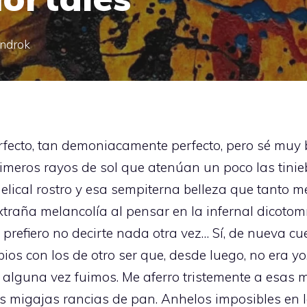
indrok
rfecto, tan demoniacamente perfecto, pero sé muy b
rimeros rayos de sol que atenúan un poco las tini
elical rostro y esa sempiterna belleza que tanto m
traña melancolía al pensar en la infernal dicoto
, prefiero no decirte nada otra vez… Sí, de nueva cu
os con los de otro ser que, desde luego, no era 
alguna vez fuimos. Me aferro tristemente a esas 
migajas rancias de pan. Anhelos imposibles en l