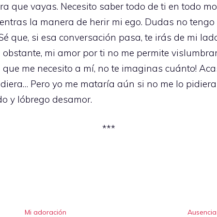
ra que vayas. Necesito saber todo de ti en todo m
uentras la manera de herir mi ego. Dudas no tengo
 Sé que, si esa conversación pasa, te irás de mi lad
o obstante, mi amor por ti no me permite vislumbra
o que me necesito a mí, no te imaginas cuánto! Acaso
 pidiera… Pero yo me mataría aún si no me lo pidier
do y lóbrego desamor.
***
Mi adoración
Ausencia