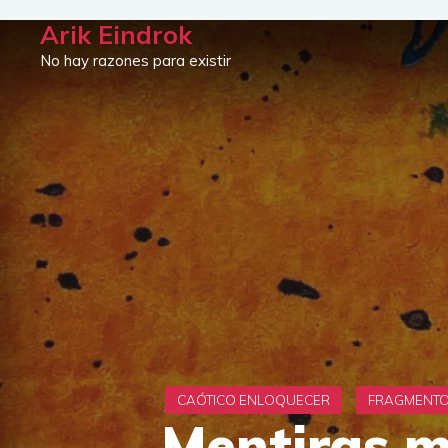
Saltar
Arik Eindrok
al
No hay razones para existir
contenido
Mentiras m