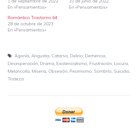
1 de septiembre de 2022
10 de junio de 2022
En «Pensamientos»
En «Pensamientos»
Romántico Trastorno 64
28 de octubre de 2023
En «Pensamientos»
Etiquetas
Agonía
,
Angustia
,
Catarsis
,
Delirio
,
Demencia
,
Desesperación
,
Drama
,
Existencialismo
,
Frustración
,
Locura
,
Melancolía
,
Miseria
,
Obsesión
,
Pesimismo
,
Sombrío
,
Suicidio
,
Tristeza