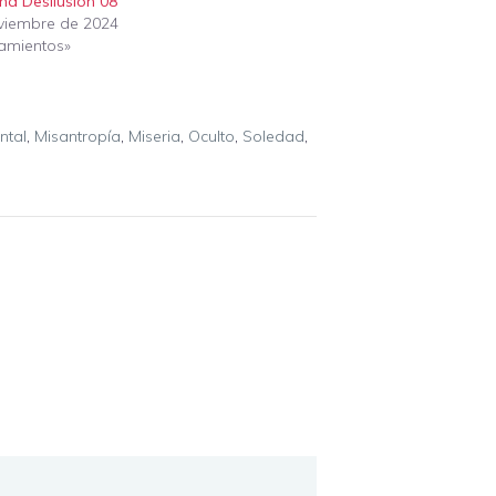
na Desilusión 08
viembre de 2024
amientos»
ntal
,
Misantropía
,
Miseria
,
Oculto
,
Soledad
,