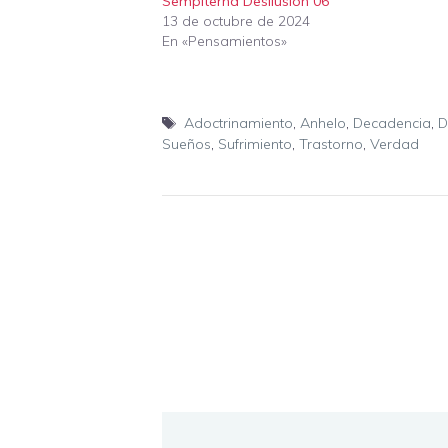
Sempiterna Desilusión 06
13 de octubre de 2024
En «Pensamientos»
Etiquetas
Adoctrinamiento
,
Anhelo
,
Decadencia
,
D
Sueños
,
Sufrimiento
,
Trastorno
,
Verdad