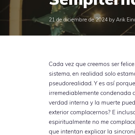
21 de diciembre de 2024
by
Arik Ein
Cada vez que creemos ser felice
sistema, en realidad solo estam
pseudorealidad. Y es así porque
irremediablemente condenada al
verdad interna y la muerte pued
exterior complacernos? E inclus
espiritualmente no me complac
que intentan explicar la sincron