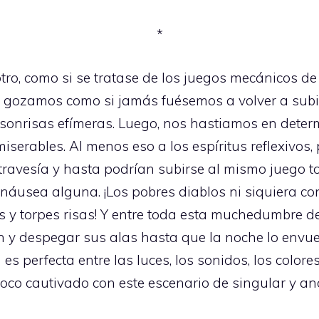
*
, como si se tratase de los juegos mecánicos de 
o gozamos como si jamás fuésemos a volver a subi
onrisas efímeras. Luego, nos hastiamos en determ
erables. Al menos eso a los espíritus reflexivos, p
l travesía y hasta podrían subirse al mismo juego to
náusea alguna. ¡Los pobres diablos ni siquiera c
 torpes risas! Y entre toda esta muchedumbre de 
 y despegar sus alas hasta que la noche lo envuelv
es perfecta entre las luces, los sonidos, los colores
oco cautivado con este escenario de singular y an