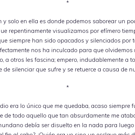
*
 y solo en ella es donde podemos saborear un po
 que repentinamente visualizamos por efímero tiem
ue siempre han sido opacados y silenciados por tod
perfectamente nos ha inculcado para que olvidemos 
to, a otros les fascina; empero, indudablemente a 
e de silenciar que sufre y se retuerce a causa de 
*
dio era lo único que me quedaba, acaso siempre fue
 de todo aquello que tan absurdamente me ataba 
mundano debía ser disuelto en la nada para luego
al fin al cabo? ¿Quién era yo sino un esclavo más 