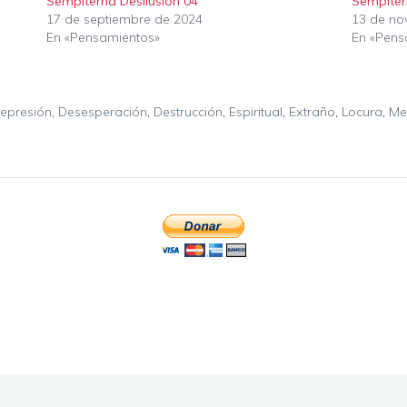
Sempiterna Desilusión 04
Sempiter
17 de septiembre de 2024
13 de no
En «Pensamientos»
En «Pens
epresión
,
Desesperación
,
Destrucción
,
Espiritual
,
Extraño
,
Locura
,
Me