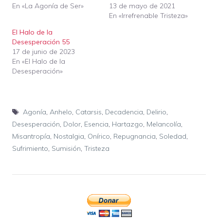
En «La Agonía de Ser»
13 de mayo de 2021
En «Irrefrenable Tristeza»
El Halo de la
Desesperación 55
17 de junio de 2023
En «El Halo de la
Desesperación»
Etiquetas
Agonía
,
Anhelo
,
Catarsis
,
Decadencia
,
Delirio
,
Desesperación
,
Dolor
,
Esencia
,
Hartazgo
,
Melancolía
,
Misantropía
,
Nostalgia
,
Onírico
,
Repugnancia
,
Soledad
,
Sufrimiento
,
Sumisión
,
Tristeza