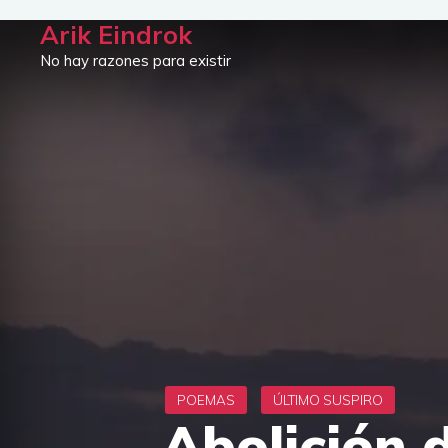
Saltar
Arik Eindrok
al
No hay razones para existir
contenido
Abolición