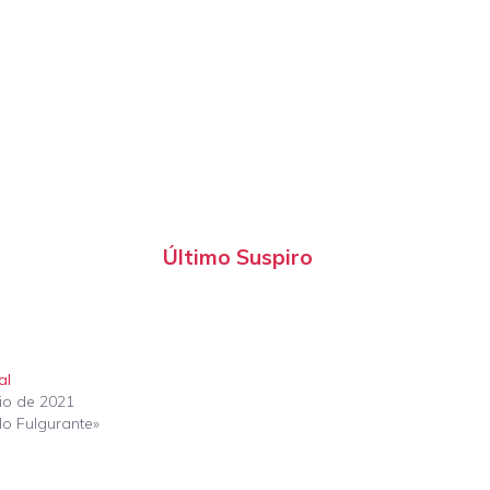
Último Suspiro
al
nio de 2021
lo Fulgurante»