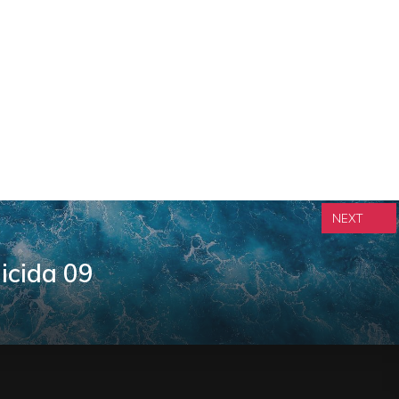
NEXT
icida 09