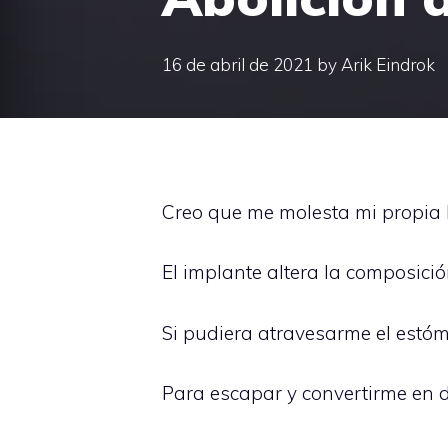
16 de abril de 2021
by
Arik Eindrok
Creo que me molesta mi propia
El implante altera la composic
Si pudiera atravesarme el estó
Para escapar y convertirme en d