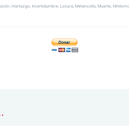
ación
,
Hartazgo
,
Incertidumbre
,
Locura
,
Melancolía
,
Muerte
,
Nihilism
..