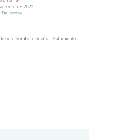
irante 49
viembre de 2022
 Delirante»
flexión
,
Sombrío
,
Sueños
,
Sufrimiento
,