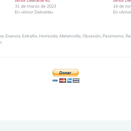
Amor Delirante 61
Amor Del
31 de marzo de 2023
14 de no
En «Amor Delirante»
En «Amor
ma
,
Esencia
,
Extraño
,
Homicida
,
Melancolía
,
Obsesión
,
Pesimismo
,
Re
o