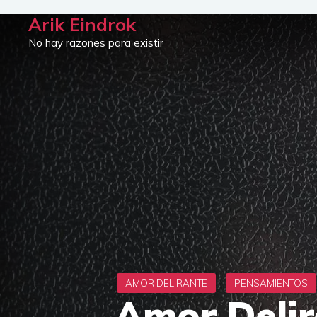
Saltar
Arik Eindrok
al
No hay razones para existir
contenido
Amor Delir