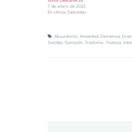
Amor Delirante 24
7 de enero de 2022
En «Amor Delirante»
Etiquetas
Absurdismo
,
Ansiedad
,
Demencia
,
Dra
Suicidio
,
Sumisión
,
Trastorno
,
Tristeza
,
Vací