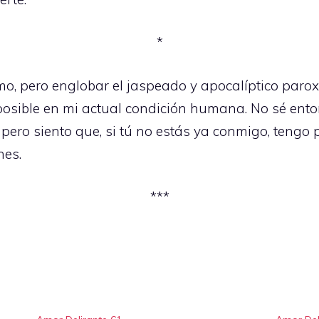
*
amo, pero englobar el jaspeado y apocalíptico paro
posible en mi actual condición humana. No sé ento
 pero siento que, si tú no estás ya conmigo, teng
hes.
***