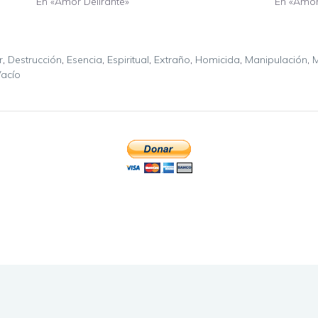
En «Amor Delirante»
En «Amor
r
,
Destrucción
,
Esencia
,
Espiritual
,
Extraño
,
Homicida
,
Manipulación
,
M
acío
..