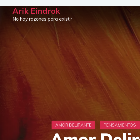
Saltar
Arik Eindrok
al
No hay razones para existir
contenido
Amor Delir