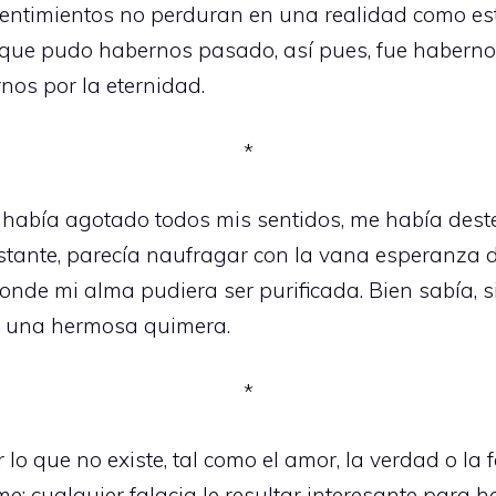
ntimientos no perduran en una realidad como esta 
r que pudo habernos pasado, así pues, fue habern
nos por la eternidad.
*
 había agotado todos mis sentidos, me había dest
stante, parecía naufragar con la vana esperanza 
nde mi alma pudiera ser purificada. Bien sabía, 
lo una hermosa quimera.
*
o que no existe, tal como el amor, la verdad o la fe
: cualquier falacia le resultar interesante para ha