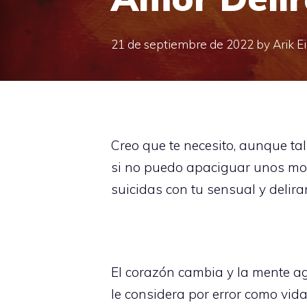
21 de septiembre de 2022
by
Arik E
Creo que te necesito, aunque ta
si no puedo apaciguar unos mom
suicidas con tu sensual y delira
El corazón cambia y la mente ago
le considera por error como vid