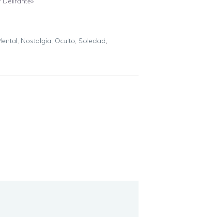
 Delirante»
ental
,
Nostalgia
,
Oculto
,
Soledad
,