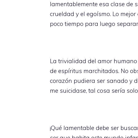
lamentablemente esa clase de se
crueldad y el egoísmo. Lo mejo
poco tiempo para luego separar
La trivialidad del amor humano
de espíritus marchitados. No ob
corazón pudiera ser sanado y do
me suicidase, tal cosa sería so
¡Qué lamentable debe ser buscar l
ser que habita este mundo infame