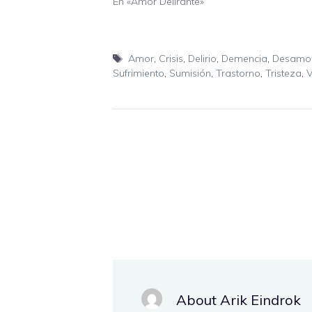
En «Amor Delirante»
Etiquetas
Amor
,
Crisis
,
Delirio
,
Demencia
,
Desamo
Sufrimiento
,
Sumisión
,
Trastorno
,
Tristeza
,
V
About Arik Eindrok
.