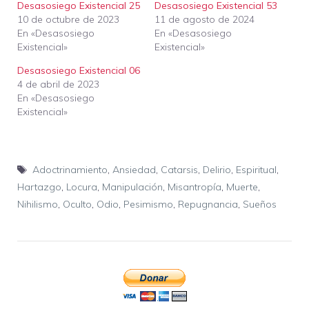
Desasosiego Existencial 25
Desasosiego Existencial 53
10 de octubre de 2023
11 de agosto de 2024
En «Desasosiego
En «Desasosiego
Existencial»
Existencial»
Desasosiego Existencial 06
4 de abril de 2023
En «Desasosiego
Existencial»
Etiquetas
Adoctrinamiento
,
Ansiedad
,
Catarsis
,
Delirio
,
Espiritual
,
Hartazgo
,
Locura
,
Manipulación
,
Misantropía
,
Muerte
,
Nihilismo
,
Oculto
,
Odio
,
Pesimismo
,
Repugnancia
,
Sueños