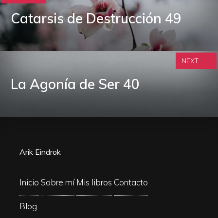
Catarsis de Destrucción 49
NEXT
La Agonía de Ser 40
Arik Eindrok
Inicio
Sobre mí
Mis libros
Contacto
Blog