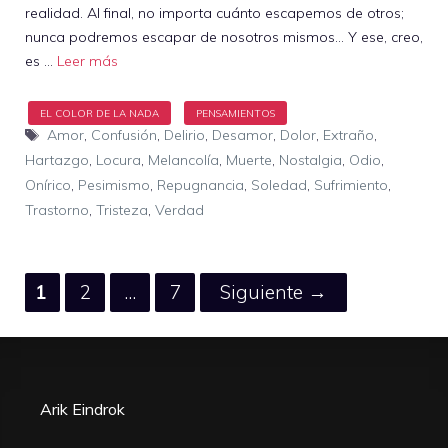
realidad. Al final, no importa cuánto escapemos de otros;
nunca podremos escapar de nosotros mismos… Y ese, creo,
es …
Leer más
Etiquetas
Amor
,
Confusión
,
Delirio
,
Desamor
,
Dolor
,
Extraño
,
Hartazgo
,
Locura
,
Melancolía
,
Muerte
,
Nostalgia
,
Odio
,
Onírico
,
Pesimismo
,
Repugnancia
,
Soledad
,
Sufrimiento
,
Trastorno
,
Tristeza
,
Verdad
Página
Página
Página
1
2
…
7
Siguiente
→
Arik Eindrok