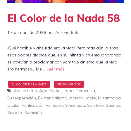
El Color de la Nada 58
17 de abril de 2026
por
Arik Eindrok
¡Qué horrible y absurda era la vida! Pero más aún lo eran
esos pobres diablos que, en su infinita y cruenta ignorancia,
se atrevían a proclamar con vomitivo cinismo que la vida
era hermosa… Me …
Leer más
Etiquetas
Absurdismo
,
Agonía
,
Ansiedad
,
Demencia
,
Desesperación
,
Existencialismo
,
Incertidumbre
,
Misantropía
,
Oculto
,
Purificación
,
Reflexión
,
Sinsentido
,
Sombrío
,
Sueños
,
Suicidio
,
Sumisión