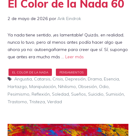
El Color de la Nada 60
2 de mayo de 2026
por
Arik Eindrok
Ya nada tiene sentido, ¡es lamentable! Quizás, en realidad,
nunca lo tuvo, pero al menos antes podía hacer algo que
ahora ya no: autoengañarme para creer que sí. Sí, supongo
que antes era mucho más …
Leer más
Etiquetas
Angustia
,
Catarsis
,
Crisis
,
Depresión
,
Drama
,
Esencia
,
Hartazgo
,
Manipulación
,
Nihilismo
,
Obsesión
,
Odio
,
Pesimismo
,
Reflexión
,
Soledad
,
Sueños
,
Suicidio
,
Sumisión
,
Trastorno
,
Tristeza
,
Verdad