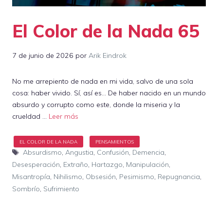
El Color de la Nada 65
7 de junio de 2026
por
Arik Eindrok
No me arrepiento de nada en mi vida, salvo de una sola
cosa: haber vivido. Sí, así es… De haber nacido en un mundo
absurdo y corrupto como este, donde la miseria y la
crueldad …
Leer más
Etiquetas
Absurdismo
,
Angustia
,
Confusión
,
Demencia
,
Desesperación
,
Extraño
,
Hartazgo
,
Manipulación
,
Misantropía
,
Nihilismo
,
Obsesión
,
Pesimismo
,
Repugnancia
,
Sombrío
,
Sufrimiento