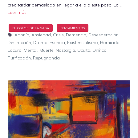
creo tardar demasiado en llegar a ella a este paso. Lo …
Leer más
Etiquetas
Agonía
,
Ansiedad
,
Crisis
,
Demencia
,
Desesperación
,
Destrucción
,
Drama
,
Esencia
,
Existencialismo
,
Homicida
,
Locura
,
Mental
,
Muerte
,
Nostalgia
,
Oculto
,
Onírico
,
Purificación
,
Repugnancia