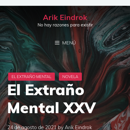
Saltar
al
Arik Eindrok
contenido
No hay razones para existir
MENÚ
El Extraño
Mental XXV
24 de agosto de 2021
by
Arik Eindrok