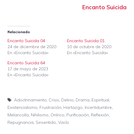
Encanto Suicida
Relacionado
Encanto Suicida 04
Encanto Suicida 01
24 de diciembre de 2020
10 de octubre de 2020
En «Encanto Suicida»
En «Encanto Suicida»
Encanto Suicida 64
17 de mayo de 2023
En «Encanto Suicida»
Etiquetas
Adoctrinamiento
,
Crisis
,
Delirio
,
Drama
,
Espiritual
,
Existencialismo
,
Frustración
,
Hartazgo
,
Incertidumbre
,
Melancolía
,
Nihilismo
,
Onírico
,
Purificación
,
Reflexión
,
Repugnancia
,
Sinsentido
,
Vacío