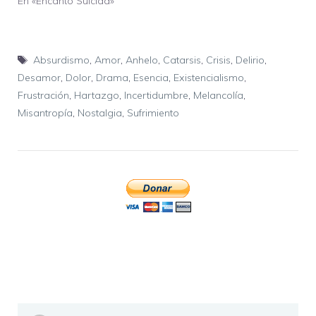
En «Encanto Suicida»
Etiquetas
Absurdismo
,
Amor
,
Anhelo
,
Catarsis
,
Crisis
,
Delirio
,
Desamor
,
Dolor
,
Drama
,
Esencia
,
Existencialismo
,
Frustración
,
Hartazgo
,
Incertidumbre
,
Melancolía
,
Misantropía
,
Nostalgia
,
Sufrimiento