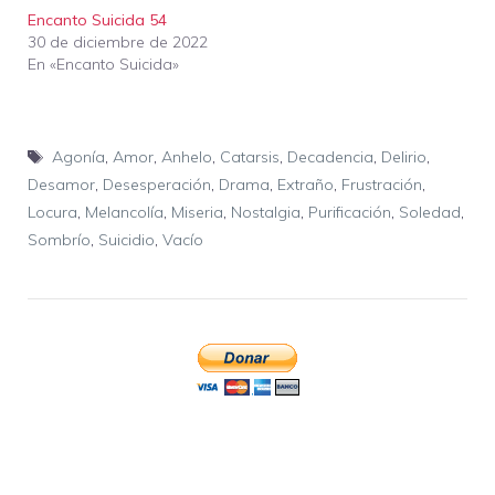
Encanto Suicida 54
30 de diciembre de 2022
En «Encanto Suicida»
Etiquetas
Agonía
,
Amor
,
Anhelo
,
Catarsis
,
Decadencia
,
Delirio
,
Desamor
,
Desesperación
,
Drama
,
Extraño
,
Frustración
,
Locura
,
Melancolía
,
Miseria
,
Nostalgia
,
Purificación
,
Soledad
,
Sombrío
,
Suicidio
,
Vacío