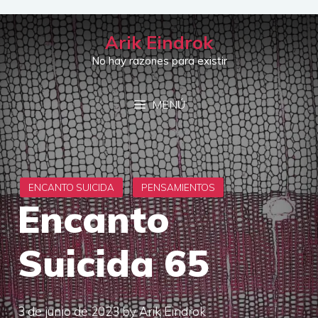
Saltar
al
Arik Eindrok
contenido
No hay razones para existir
MENÚ
Encanto
Suicida 65
3 de junio de 2023
by
Arik Eindrok