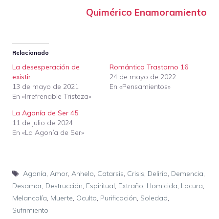
Quimérico Enamoramiento
Relacionado
La desesperación de
Romántico Trastorno 16
existir
24 de mayo de 2022
13 de mayo de 2021
En «Pensamientos»
En «Irrefrenable Tristeza»
La Agonía de Ser 45
11 de julio de 2024
En «La Agonía de Ser»
Etiquetas
Agonía
,
Amor
,
Anhelo
,
Catarsis
,
Crisis
,
Delirio
,
Demencia
,
Desamor
,
Destrucción
,
Espiritual
,
Extraño
,
Homicida
,
Locura
,
Melancolía
,
Muerte
,
Oculto
,
Purificación
,
Soledad
,
Sufrimiento