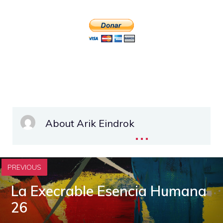
About Arik Eindrok
...
PREVIOUS
La Execrable Esencia Humana
26