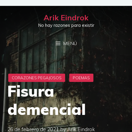
Saltar
al
Arik Eindrok
contenido
No hay razones para existir
MENÚ
Fisura
demencial
26 de febrero de 2021
by
Arik Eindrok