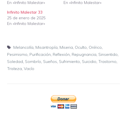
En «Infinito Malestar»
En «Infinito Malestar»
Infinito Malestar 33
25 de enero de 2025
En «Infinito Malestar»
Etiquetas
Melancolía
,
Misantropía
,
Miseria
,
Oculto
,
Onírico
,
Pesimismo
,
Purificación
,
Reflexión
,
Repugnancia
,
Sinsentido
,
Soledad
,
Sombrío
,
Sueños
,
Sufrimiento
,
Suicidio
,
Trastorno
,
Tristeza
,
Vacío